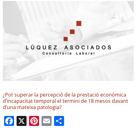
¿Pot superar la percepció de la prestació econòmica
d’incapacitat temporal el termini de 18 mesos davant
d’una mateixa patologia?
F
X
Pi
E
C
a
nt
m
o