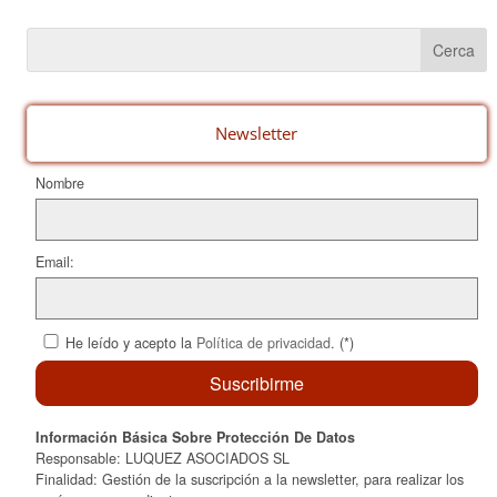
c
er
ail
m
e
e
p
b
st
ar
o
te
o
ix
Newsletter
k
Nombre
Email:
He leído y acepto la
Política de privacidad
. (*)
Información Básica Sobre Protección De Datos
Responsable: LUQUEZ ASOCIADOS SL
Finalidad: Gestión de la suscripción a la newsletter, para realizar los