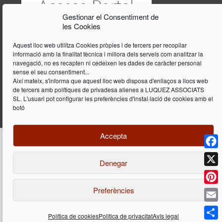
Gestionar el Consentiment de
les Cookies
Aquest lloc web utilitza Cookies pròpies i de tercers per recopilar
informació amb la finalitat tècnica i millora dels serveis com analitzar la
navegació, no es recapten ni cedeixen les dades de caràcter personal
sense el seu consentiment...
Així mateix, s'informa que aquest lloc web disposa d'enllaços a llocs web
de tercers amb polítiques de privadesa alienes a LUQUEZ ASSOCIATS
SL. L'usuari pot configurar les preferències d'instal·lació de cookies amb el
botó
Accepta
Face
Denegar
Disseny i programació web per
Dieres.com
| Lúquez Associats SL | ©
2026 All Rights Reserved |
Avís legal
X
Preferències
Pinte
Email
Política de cookies
Politica de privacitat
Avís legal
Déjenos su consulta