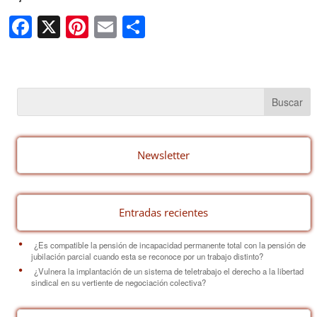
F
X
Pi
E
C
a
nt
m
o
c
er
ail
m
e
e
p
b
st
ar
o
tir
o
Newsletter
k
Entradas recientes
¿Es compatible la pensión de incapacidad permanente total con la pensión de
jubilación parcial cuando esta se reconoce por un trabajo distinto?
¿Vulnera la implantación de un sistema de teletrabajo el derecho a la libertad
sindical en su vertiente de negociación colectiva?