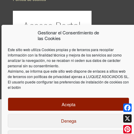
Gestionar el Consentimiento de
las Cookies
Este sitio web utiliza Cookies propias y de terceros para recopilar
información con la finalidad técnica y mejora de los servicios así como
analizar la navegación, no se recaban ni ceden sus datos de carácter
personal sin su consentimiento.
Asimismo, se informa que este sitio web dispone de enlaces a sitios web
de terceros con políticas de privacidad ajenas a LUQUEZ ASOCIADOS SL.
El usuario puede configurar las preferencias de instalación de cookies con
el botón
Acepta
Face
Denega
Diseño y programación web por
Dieres.com
| Lúquez Associats SL | ©
2026 All Rights Reserved |
Aviso legal
X