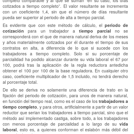
completo comparable y al que se suman “en su caso, los días
cotizados a tiempo completo”. El valor resultante se incrementa
con un coeficiente 1,4, sin que el número de días resultante
pueda ser superior al periodo de alta a tiempo parcial.
Es evidente que con este método de cálculo, el
periodo de
cotización
para un trabajador a
tiempo parcial
no se
corresponderá con el que de manera natural deriva de los meses
y años materialmente cotizados por él durante el tiempo de sus
contratos en alta, a diferencia de lo que si sucede con los
trabajadores a tiempo completo. Solo si su porcentaje de
parcialidad ha podido alcanzar durante su vida laboral el 67 por
100, podrá tras la aplicación de la regla reductora antedicha
obtener el 100 por 100 de la base reguladora. En cualquier otro
caso, coeficiente multiplicador de 1,5 incluido, no tendrá derecho
al porcentaje total.
De ello se deriva no solamente una diferencia de trato en la
fijación del periodo de cotización, para unos de manera natural,
en función del tiempo real, como es el caso de los
trabajadores a
tiempo completo
, y para otros, artificialmente a partir de un valor
reductor que serian los trabajadores a tiempo parcial, sino que el
método así implementado castiga, sobre todo, a los trabajadores
con menos porcentaje de parcialidad a lo largo de su
vida
laboral
, esto es, a quienes conforman el eslabón más débil del