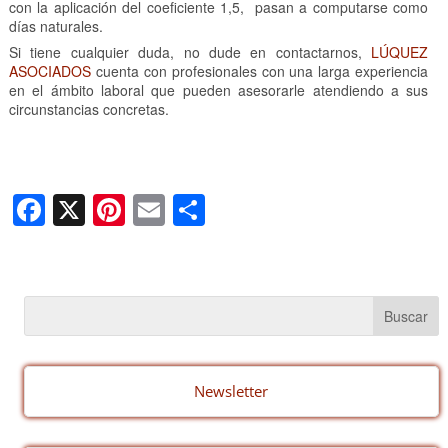
con la aplicación del coeficiente 1,5, pasan a computarse como
días naturales.
Si tiene cualquier duda, no dude en contactarnos,
LÚQUEZ
ASOCIADOS
cuenta con profesionales con una larga experiencia
en el ámbito laboral que pueden asesorarle atendiendo a sus
circunstancias concretas.
F
X
Pi
E
C
a
nt
m
o
c
er
ail
m
e
e
p
b
st
ar
o
tir
o
Newsletter
k