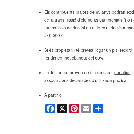
Els contribuents majors de 65 anys podran
excl
de la transmissió d’elements patrimonials (no
transmissió es destini en el termini de sis mes
240.000 €.
Si és propietari i té
previst llogar un pis,
recordi 
rendiment net obtingut del
60%.
La llei també preveu deduccions per
donatius
i
associacions declarades d’utilitzada pública
A partir d
F
X
Pi
E
C
a
nt
m
o
c
er
ail
m