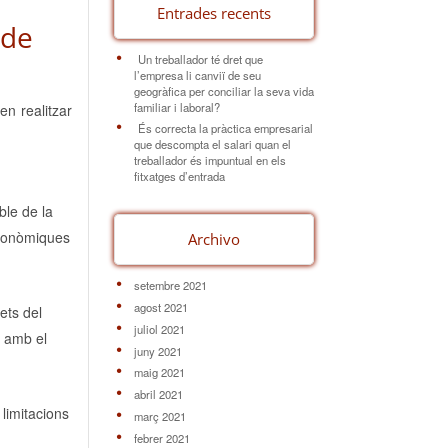
Entrades recents
 de
Un treballador té dret que
l’empresa li canviï de seu
geogràfica per conciliar la seva vida
familiar i laboral?
n realitzar
És correcta la pràctica empresarial
que descompta el salari quan el
treballador és impuntual en els
fitxatges d’entrada
ble de la
 econòmiques
Archivo
setembre 2021
agost 2021
ets del
juliol 2021
e amb el
juny 2021
maig 2021
abril 2021
 limitacions
març 2021
febrer 2021