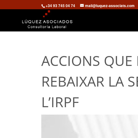
+34 93 745 04 74
mail@luquez-associats.com
ACCIONS QUE 
REBAIXAR LA S
L’IRPF