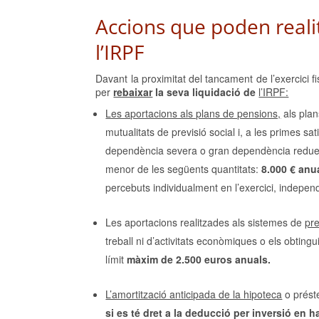
Accions que poden realit
l’IRPF
Davant la proximitat del tancament de l’exercici f
per
rebaixar
la seva liquidació de
l’IRPF:
Les aportacions als plans de pensions,
als plan
mutualitats de previsió social i, a les primes s
dependència severa o gran dependència redue
menor de les següents quantitats:
8.000 € anu
percebuts individualment en l’exercici, indepen
Les aportacions realitzades als sistemes de
pre
treball ni d’activitats econòmiques o els obtin
límit
màxim de 2.500 euros anuals.
L’amortització anticipada de la hipoteca
o préste
si es té dret a la deducció per inversió en h