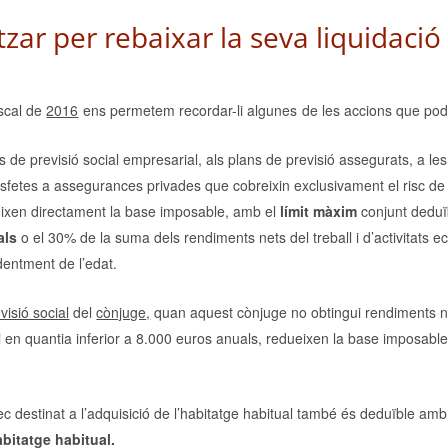
zar per rebaixar la seva liquidació
iscal de
2016
ens permetem recordar-li algunes de les accions que pode
s de previsió social empresarial, als plans de previsió assegurats, a les
atisfetes a assegurances privades que cobreixin exclusivament el risc de
ixen directament la base imposable, amb el
límit màxim
conjunt deduï
als
o el 30% de la suma dels rendiments nets del treball i d’activitats
dentment de l’edat.
visió social
del
cònjuge,
quan aquest cònjuge no obtingui rendiments n
gui en quantia inferior a 8.000 euros anuals, redueixen la base imposabl
c destinat a l’adquisició de l’habitatge habitual també és deduïble amb
abitatge habitual.