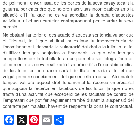
de poliment i envernissat de les portes de la seva casay tocant la
guitarra, per entendre que no eren activitats incompatibles amb la
situació d’IT, ja que no es va acreditar la durada d’aquestes
activitats, ni el seu caràcter contraproduent per retardar la seva
curació.
No obstant l’anterior el destacable d’aquesta sentència va ser que
el Tribunal, tot i que al final va estimar la improcedència de
l’acomiadament, descarta la vulneració del dret a la intimitat el fet
d’utilitzar imatges penjades a Facebook, ja que són imatges
compartides per la treballadora que permetre ser fotografiada en
el moment de la seva realització i va procedir a l’exposició pública
de les fotos en una xarxa social de lliure entrada a tot el que
vulgui prendre coneixement del que en ella exposat. Així mateix
tampoc vulnera aquest dret fonamental la recerca empresarial
que suposa la recerca en facebook de les fotos, ja que no es
tracta d’una activitat que excedeixi de les facultats de control de
l’empresari que pot fer seguiment també durant la suspensió del
contracte per malaltia, havent de respectar la bona fe contractual.
F
X
Pi
E
C
a
nt
m
o
c
er
ail
m