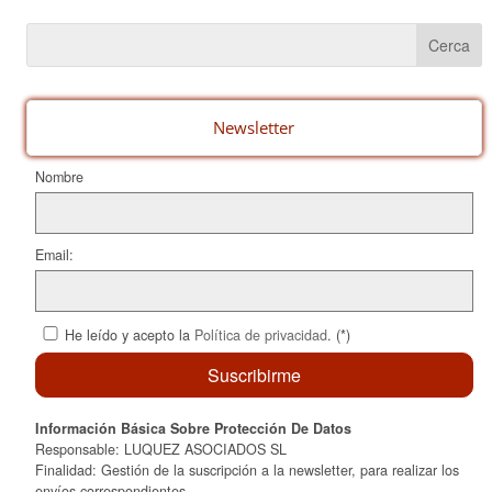
e
e
p
b
st
ar
o
te
o
ix
Newsletter
k
Nombre
Email:
He leído y acepto la
Política de privacidad
. (*)
Información Básica Sobre Protección De Datos
Responsable: LUQUEZ ASOCIADOS SL
Finalidad: Gestión de la suscripción a la newsletter, para realizar los
envíos correspondientes.