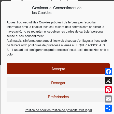
Gestionar el Consentiment de
les Cookies
Aquest lloc web utilitza Cookies pròpies i de tercers per recopilar
informació amb la finalitat tècnica i millora dels serveis com analitzar la
navegació, no es recapten ni cedeixen les dades de caràcter personal
sense el seu consentiment...
Així mateix, s'informa que aquest lloc web disposa d'enllaços a llocs web
de tercers amb polítiques de privadesa alienes a LUQUEZ ASSOCIATS
SL. L'usuari pot configurar les preferències d'instal·lació de cookies amb el
botó
Accepta
Face
Denegar
Disseny i programació web per
Dieres.com
| Lúquez Associats SL | ©
2026 All Rights Reserved |
Avís legal
X
Preferències
Pinte
Email
Política de cookies
Politica de privacitat
Avís legal
Déjenos su consulta