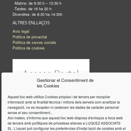
-Matins: de 9:30 h – 13:30 h
-Tardes: de 16 ha 20 h
Divendres: de 8:30 ha 14:30h
ALTRES ENLLAÇOS
Avis legal
Politica de privacitat
Politica de xarxes socials
Politica de cookies
Gestionar el Consentiment de
les Cookies
Aquest lloc web utilitza Cookies pròpies i de tercers per recopilar
informació amb la finalitat tècnica i millora dels serveis com analitzar la
navegació, no es recapten ni cedeixen les dades de caràcter personal
sense el seu consentiment...
Així mateix, s'informa que aquest lloc web disposa d'enllaços a llocs web
de tercers amb polítiques de privadesa alienes a LUQUEZ ASSOCIATS
SL. L'usuari pot configurar les preferències d'instal·lació de cookies amb el