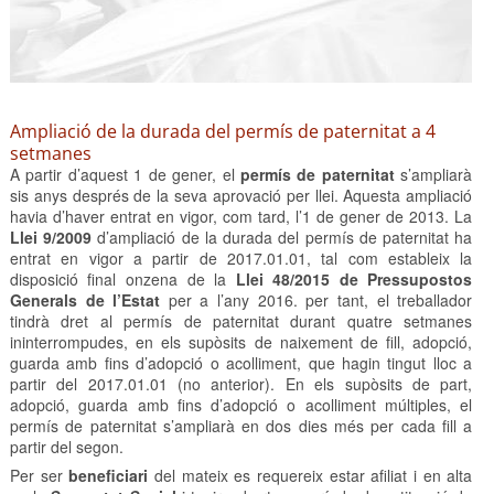
Ampliació de la durada del permís de paternitat a 4
setmanes
A partir d’aquest 1 de gener, el
permís de paternitat
s’ampliarà
sis anys després de la seva aprovació per llei. Aquesta ampliació
havia d’haver entrat en vigor, com tard, l’1 de gener de 2013. La
Llei 9/2009
d’ampliació de la durada del permís de paternitat ha
entrat en vigor a partir de 2017.01.01, tal com estableix la
disposició final onzena de la
Llei 48/2015 de Pressupostos
Generals de l’Estat
per a l’any 2016. per tant, el treballador
tindrà dret al permís de paternitat durant quatre setmanes
ininterrompudes, en els supòsits de naixement de fill, adopció,
guarda amb fins d’adopció o acolliment, que hagin tingut lloc a
partir del 2017.01.01 (no anterior). En els supòsits de part,
adopció, guarda amb fins d’adopció o acolliment múltiples, el
permís de paternitat s’ampliarà en dos dies més per cada fill a
partir del segon.
Per ser
beneficiari
del mateix es requereix estar afiliat i en alta