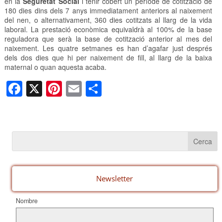
en la
Seguretat Social
i tenir cobert un període de cotització de
180 dies dins dels 7 anys immediatament anteriors al naixement
del nen, o alternativament, 360 dies cotitzats al llarg de la vida
laboral. La prestació econòmica equivaldrà al 100% de la base
reguladora que serà la base de cotització anterior al mes del
naixement. Les quatre setmanes es han d’agafar just després
dels dos dies que hi per naixement de fill, al llarg de la baixa
maternal o quan aquesta acaba.
F
X
Pi
E
C
a
nt
m
o
c
er
ail
m
e
e
p
b
st
ar
o
te
o
ix
Newsletter
k
Nombre