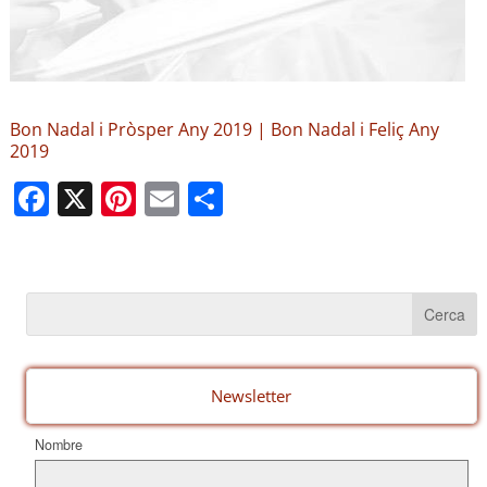
Bon Nadal i Pròsper Any 2019 | Bon Nadal i Feliç Any
2019
F
X
Pi
E
C
a
nt
m
o
c
er
ail
m
e
e
p
b
st
ar
o
te
o
ix
Newsletter
k
Nombre