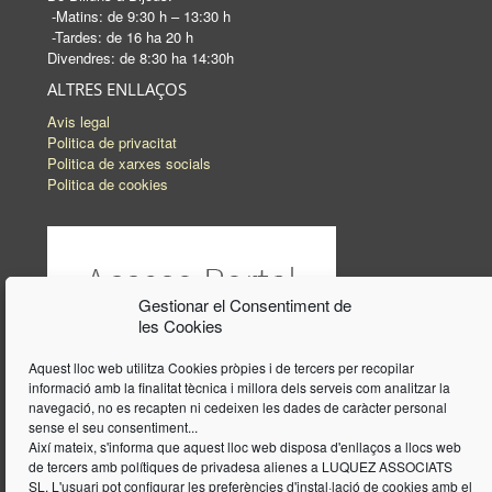
-Matins: de 9:30 h – 13:30 h
-Tardes: de 16 ha 20 h
Divendres: de 8:30 ha 14:30h
ALTRES ENLLAÇOS
Avis legal
Politica de privacitat
Politica de xarxes socials
Politica de cookies
Gestionar el Consentiment de
les Cookies
Aquest lloc web utilitza Cookies pròpies i de tercers per recopilar
informació amb la finalitat tècnica i millora dels serveis com analitzar la
navegació, no es recapten ni cedeixen les dades de caràcter personal
sense el seu consentiment...
Així mateix, s'informa que aquest lloc web disposa d'enllaços a llocs web
de tercers amb polítiques de privadesa alienes a LUQUEZ ASSOCIATS
SL. L'usuari pot configurar les preferències d'instal·lació de cookies amb el