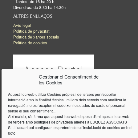
-Tardes: de 16 ha 20 h
Divendres: de 8:30 ha 14:30h
ALTRES ENLLAÇOS
Avis legal
Politica de privacitat
Politica de xarxes socials
Politica de cookies
Gestionar el Consentiment de
les Cookies
Aquest lloc web utilitza Cookies pròpies i de tercers per recopilar
informació amb la finalitat tècnica i millora dels serveis com analitzar la
navegació, no es recapten ni cedeixen les dades de caràcter personal
sense el seu consentiment...
Així mateix, s'informa que aquest lloc web disposa d'enllaços a llocs web
de tercers amb polítiques de privadesa alienes a LUQUEZ ASSOCIATS
SL. L'usuari pot configurar les preferències d'instal·lació de cookies amb el
botó