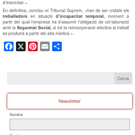
d’interinitat «.
En definitiva, conclou el Tribunal Suprem, «han de ser cridats els
treballadors
en situació
d’incapacitat temporal,
moment a
partir del qual l’empresa ha d’assumir l’obligació de col·laboració
amb la
Seguretat Social,
si bé la reincorporació efectiva al treball
es produirà a partir del alta mèdica «.
F
X
Pi
E
C
a
nt
m
o
c
er
ail
m
e
e
p
b
st
ar
o
te
o
ix
Newsletter
k
Nombre