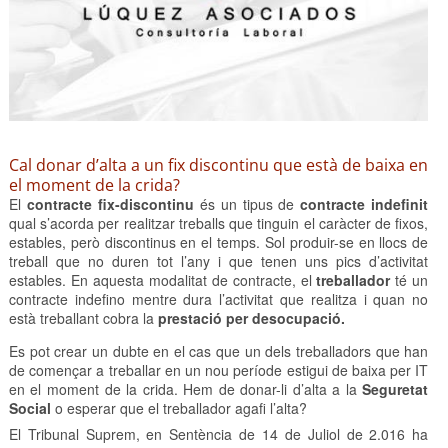
Cal donar d’alta a un fix discontinu que està de baixa en
el moment de la crida?
El
contracte fix-discontinu
és un tipus de
contracte indefinit
qual s’acorda per realitzar treballs que tinguin el caràcter de fixos,
estables, però discontinus en el temps. Sol produir-se en llocs de
treball que no duren tot l’any i que tenen uns pics d’activitat
estables. En aquesta modalitat de contracte, el
treballador
té un
contracte indefino mentre dura l’activitat que realitza i quan no
està treballant cobra la
prestació per desocupació.
Es pot crear un dubte en el cas que un dels treballadors que han
de començar a treballar en un nou període estigui de baixa per IT
en el moment de la crida. Hem de donar-li d’alta a la
Seguretat
Social
o esperar que el treballador agafi l’alta?
El Tribunal Suprem, en Sentència de 14 de Juliol de 2.016 ha