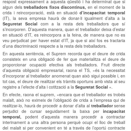
respost expressament a aquesta qüestió i ha determinat que si
algun dels
treballadors fixos discontinus,
en el moment de la
crida i reincorporació, està en situació
d’incapacitat temporal
(IT), la seva empresa haurà de donar-li igualment d’alta a la
Seguretat Social
com a la resta dels treballadors que sí
s’incorporen. D’aquesta manera, quan el treballador deixa d’estar
en situació d’IT, es reincorpora a la feina, de manera que no es
veu perjudicat per haver estat d’IT, ja que si així fos es tractaria
d’una discriminació respecte a la resta dels treballadors.
En aquesta sentència, el Suprem recorda que el deure de crida
consisteix en una obligació de fer que materialitza el deure de
proporcionar ocupació efectiva als treballadors. Fruit directe
d’aquesta obligació empresarial, raona el TS, «és la necessitat
d’incorporar al treballador anomenat quan això sigui possible i, en
tot cas, el deure de realitzar els tràmits oportuns amb vista al seu
registre a l’efecte d’alta i cotització a la
Seguretat Social
«.
En efecte, raona el suprem, «encara que el treballador es trobés
malalt, això no eximeix de l’obligació de crida a l’empresa qui de
realitzar-lo, haurà de procedir a donar d’alta al
treballador
sense
perjudici de cursar seguidament la baixa per
incapacitat
temporal,
podent d’aquesta manera procedir a contractar
interinament a una altra persona perquè ocupi el lloc de treball
del malalt si per convenient en té a través de l’oportú contracte