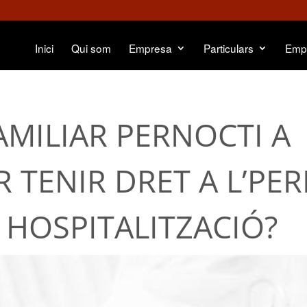
Inici
Qui som
Empresa
Particulars
Emp
AMILIAR PERNOCTI A
R TENIR DRET A L’PE
 HOSPITALITZACIÓ?