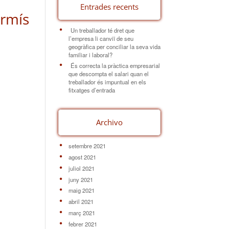
Entrades recents
ermís
Un treballador té dret que
l’empresa li canviï de seu
geogràfica per conciliar la seva vida
familiar i laboral?
És correcta la pràctica empresarial
que descompta el salari quan el
treballador és impuntual en els
fitxatges d’entrada
Archivo
setembre 2021
agost 2021
juliol 2021
juny 2021
maig 2021
abril 2021
març 2021
febrer 2021