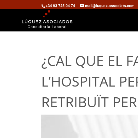
+34 93 745 04 74
mail@luquez-associats.com
¿CAL QUE EL F
L’HOSPITAL PE
RETRIBUÏT PER