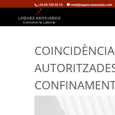
+34 93 745 04 74
mail@luquez-associats.com
COINCIDÈNCIA
AUTORITZADES
CONFINAMEN