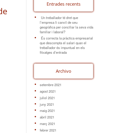
Entrades recents
de
Un treballador té dret que
l’empresa li canviï de seu
geogràfica per conciliar la seva vida
familiar i laboral?
És correcta la pràctica empresarial
que descompta el salari quan el
treballador és impuntual en els
fitxatges d’entrada
Archivo
setembre 2021
agost 2021
juliol 2021
juny 2021
maig 2021
abril 2021
març 2021
febrer 2021