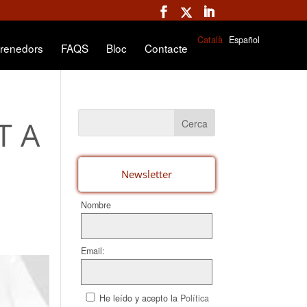
Català
Español
renedors
FAQS
Bloc
Contacte
T A
Newsletter
Nombre
Email:
He leído y acepto la
Política