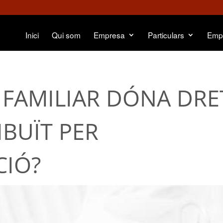
Inici
Qui som
Empresa
Particulars
Emp
 FAMILIAR DÓNA DRE
IBUÏT PER
CIÓ?