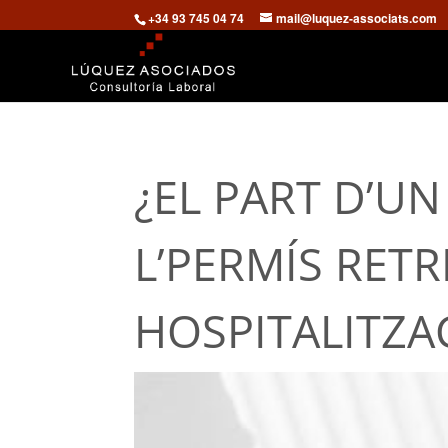
+34 93 745 04 74
mail@luquez-associats.com
¿EL PART D’UN
L’PERMÍS RETR
HOSPITALITZA