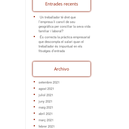
Entrades recents
Un treballador té dret que
l’empresa li canviï de seu
geogràfica per conciliar la seva vida
familiar i laboral?
És correcta la pràctica empresarial
que descompta el salari quan el
treballador és impuntual en els
fitxatges d’entrada
Archivo
setembre 2021
agost 2021
juliol 2021
juny 2021
maig 2021
abril 2021
març 2021
febrer 2021