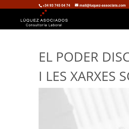
+34 93 745 04 74
mail@luquez-associats.com
EL PODER DISC
I LES XARXES S