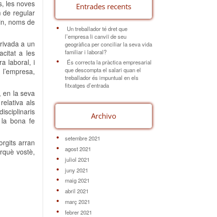
s, les noves
Entrades recents
m de regular
din, noms de
Un treballador té dret que
l’empresa li canviï de seu
privada a un
geogràfica per conciliar la seva vida
familiar i laboral?
acitat a les
a laboral, i
És correcta la pràctica empresarial
que descompta el salari quan el
e l’empresa,
treballador és impuntual en els
fitxatges d’entrada
, en la seva
elativa als
isciplinaris
Archivo
 la bona fe
setembre 2021
orgits arran
agost 2021
erquè vostè,
juliol 2021
juny 2021
maig 2021
abril 2021
març 2021
febrer 2021