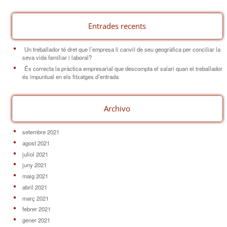
Entrades recents
Un treballador té dret que l’empresa li canviï de seu geogràfica per conciliar la
seva vida familiar i laboral?
És correcta la pràctica empresarial que descompta el salari quan el treballador
és impuntual en els fitxatges d’entrada
Archivo
setembre 2021
agost 2021
juliol 2021
juny 2021
maig 2021
abril 2021
març 2021
febrer 2021
gener 2021