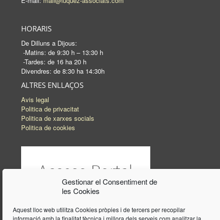
E-mail:
mail@luquez-associats.com
HORARIS
De Dilluns a Dijous:
-Matins: de 9:30 h – 13:30 h
-Tardes: de 16 ha 20 h
Divendres: de 8:30 ha 14:30h
ALTRES ENLLAÇOS
Avis legal
Politica de privacitat
Politica de xarxes socials
Politica de cookies
Gestionar el Consentiment de
les Cookies
Aquest lloc web utilitza Cookies pròpies i de tercers per recopilar
informació amb la finalitat tècnica i millora dels serveis com analitzar la