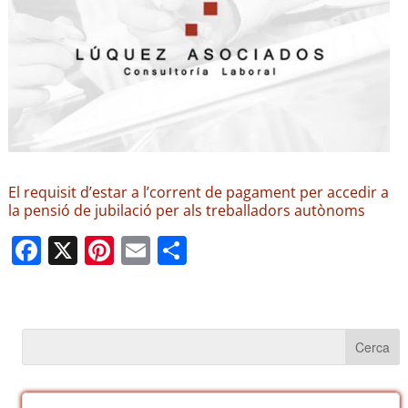
El requisit d’estar a l’corrent de pagament per accedir a
la pensió de jubilació per als treballadors autònoms
F
X
Pi
E
C
a
nt
m
o
c
er
ail
m
e
e
p
b
st
ar
o
te