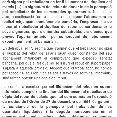
serà signat pel treballador en fer-li lliurament del duplicat del
mateix […] La signatura del rebut de donar fe de la percepció
pel treballador de les esmentades quantitats «.
No obstant
això, a continuació l’ordre estableix que
«quan l’abonament es
realitzi mitjançant transferència bancària, l’empresari ha de
lliurar al treballador el duplicat del rebut sense demanar la
seva signatura, que s’entendrà substituïda, als efectes que
preveu l’apartat anterior, pel comprovant de l’abonament
expedit per l’entitat bancària «.
En definitiva, el TS estima que s’admet que el treballador no signi
el duplicat del rebut de salaris quan quedi constància del seu
abonament mitjançant el comprovant que expedeix l’entitat
bancària, pel que el fet que no se li lliuri el rebut en suport paper
s’ajusta a aquesta previsió. Afegeix que el treballador, no només
pot accedir al seu rebut de salaris a través del terminal informàtic,
sinó també obtenir una còpia del rebut.
La sentència conclou que
«el lliurament del rebut en suport
informàtic compleix la finalitat del lliurament al treballador de
còpia del rebut de salaris que, tal com consta en l’exposició
de motius de l’Ordre de 27 de desembre de 1994, és garantir
la constància de la percepció pel treballador de les
quantitats liquidades i la deguda transparència en el
coneixement pel mateix dels diferents conceptes