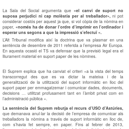
La Sala del Social argumenta que
«el canvi de suport no
suposa perjudici ni cap molèstia per al treballador»,
ni pot
considerar costós per aquest ja que, si vol còpia de la nòmina en
paper,
«només ha de donar l’ordre d’imprimir en l’ordinador i
esperar uns segons a que la impressió s’efectuï «.
L’Alt Tribunal modifica així la doctrina que va plasmar en una
sentència de desembre de 2011 referida a l’empresa Air Europa.
En aquesta ocasió el TS va defensar que la previsió legal era el
lliurament material en suport paper de les nòmines.
El Suprem explica que ha canviat el criteri «a la vista del temps
transcorregut des que es va dictar la mateixa i de la
generalització de la utilització del suport informàtic en lloc del
suport paper per emmagatzemar i comunicar dades, documents,
decisions … utilitzat profusament tant en l’àmbit privat com en
l’administració pública «.
La sentència del Suprem rebutja el recurs d’USO d’Astúries,
que demanava anul·lar la decisió de l’empresa de comunicar als
treballadors la nòmina a través de suport informàtic en lloc de,
com s’havia fet sempre, en paper. Fins al febrer de 2013,