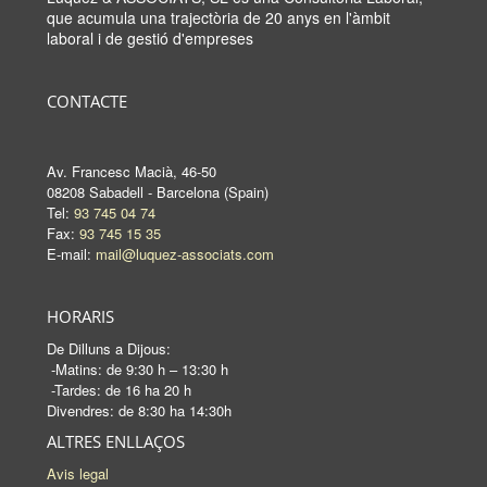
que acumula una trajectòria de 20 anys en l'àmbit
laboral i de gestió d'empreses
CONTACTE
Av. Francesc Macià, 46-50
08208 Sabadell - Barcelona (Spain)
Tel:
93 745 04 74
Fax:
93 745 15 35
E-mail:
mail@luquez-associats.com
HORARIS
De Dilluns a Dijous:
-Matins: de 9:30 h – 13:30 h
-Tardes: de 16 ha 20 h
Divendres: de 8:30 ha 14:30h
ALTRES ENLLAÇOS
Avis legal