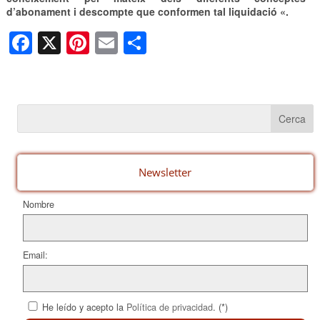
d’abonament i descompte que conformen tal liquidació «.
F
X
Pi
E
C
a
nt
m
o
c
er
ail
m
e
e
p
b
st
ar
o
te
o
ix
Newsletter
k
Nombre
Email:
He leído y acepto la
Política de privacidad
. (*)