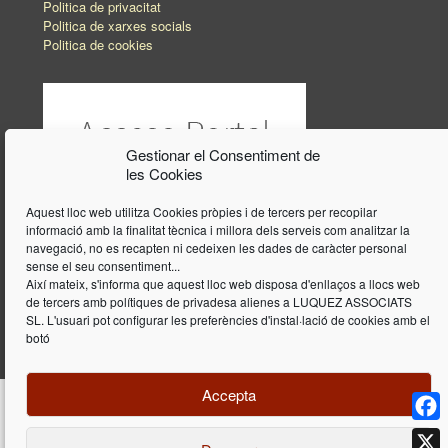
Politica de privacitat
Politica de xarxes socials
Politica de cookies
Gestionar el Consentiment de
les Cookies
Aquest lloc web utilitza Cookies pròpies i de tercers per recopilar
informació amb la finalitat tècnica i millora dels serveis com analitzar la
navegació, no es recapten ni cedeixen les dades de caràcter personal
sense el seu consentiment...
Així mateix, s'informa que aquest lloc web disposa d'enllaços a llocs web
de tercers amb polítiques de privadesa alienes a LUQUEZ ASSOCIATS
SL. L'usuari pot configurar les preferències d'instal·lació de cookies amb el
botó
Accepta
Face