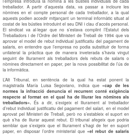
l’empresa introduïa la nòmina a les bústies individuals de cada
treballador. A partir d’aquesta data, va passar a incloure les
nòmines en el compte personal de cada treballador, a la qual
aquests podien accedir mitjançant un terminal informàtic situat al
costat de les bústies introduint el seu DNI i clau d’accés personal.
El sindicat va al·legar que no s’estava complint l’Estatut dels
Treballadors i de l’Ordre del Ministeri de Treball de 1994 que va
aprovar el model de rebut individual justificatiu del pagament de
salaris, en entendre que l’empresa no podia substituir de forma
unilateral la pràctica que de manera inveterada s’havia vingut
seguint de lliurament als treballadors dels rebuts de salaris o
nòmines directament en paper, per la nova possibilitat de l’ús de
la informàtica.
L’Alt Tribunal, en sentència de la qual ha estat ponent la
magistrada María Luisa Segoviano, indica que
«cap de les
normes la infracció denuncia el recurrent conté exigència
respecte al format en el qual ha de lliurar les nòmines als
treballadors».
És a dir, s’exigeix ​​el lliurament al treballador
d’rebut individual justificatiu del pagament del salari, en el model
aprovat pel Ministeri de Treball, però no s’estableix el suport en
què s’ha de lliurar aquest rebut. El tribunal afegeix que podria
semblar que s’exigeix que el lliurament s’hagi de fer en suport
paper, en disposar l’ordre ministerial que
«el rebut de salaris