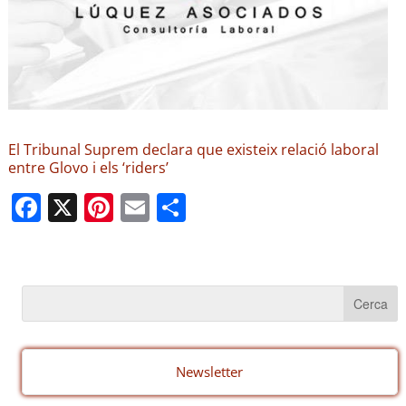
El Tribunal Suprem declara que existeix relació laboral
entre Glovo i els ‘riders’
F
X
Pi
E
C
a
nt
m
o
c
er
ail
m
e
e
p
b
st
ar
o
te
o
ix
Newsletter