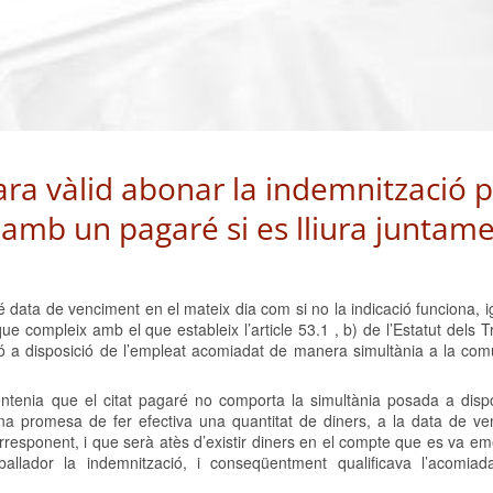
ara vàlid abonar la indemnització 
amb un pagaré si es lliura juntam
é data de venciment en el mateix dia com si no la indicació funciona, 
que compleix amb el que estableix l’article 53.1 , b) de l’Estatut dels T
ió a disposició de l’empleat acomiadat de manera simultània a la com
ntenia que el citat pagaré no comporta la simultània posada a dispo
na promesa de fer efectiva una quantitat de diners, a la data de ve
orresponent, i que serà atès d’existir diners en el compte que es va em
allador la indemnització, i conseqüentment qualificava l’acomi