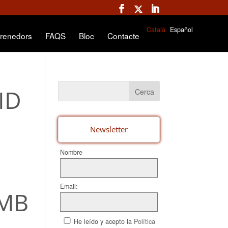
Català
Español
renedors
FAQS
Bloc
Contacte
ID
Newsletter
Nombre
Email:
AMB
He leído y acepto la
Política