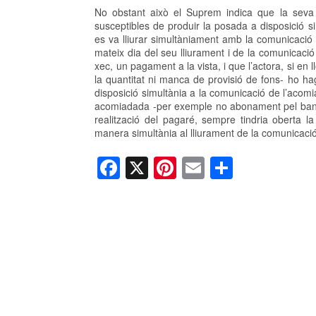
No obstant això el Suprem indica que la seva jur
susceptibles de produir la posada a disposició 
es va lliurar simultàniament amb la comunicaci
mateix dia del seu lliurament i de la comunicaci
xec, un pagament a la vista, i que l’actora, si en 
la quantitat ni manca de provisió de fons- ho hag
disposició simultània a la comunicació de l’acomi
acomiadada -per exemple no abonament pel banc 
realització del pagaré, sempre tindria oberta l
manera simultània al lliurament de la comunicaci
F
X
Pi
E
C
a
nt
m
o
c
er
ail
m
e
e
p
b
st
ar
o
te
o
ix