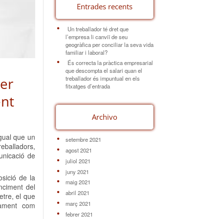
Entrades recents
Un treballador té dret que
l’empresa li canviï de seu
geogràfica per conciliar la seva vida
familiar i laboral?
És correcta la pràctica empresarial
que descompta el salari quan el
per
treballador és impuntual en els
fitxatges d’entrada
ent
Archivo
igual que un
setembre 2021
reballadors,
agost 2021
unicació de
juliol 2021
juny 2021
sició de la
maig 2021
nciment del
abril 2021
etre, el que
març 2021
adament com
febrer 2021