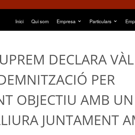
Inici
Qui som
Empresa
Particulars
Emp
SUPREM DECLARA VÀL
DEMNITZACIÓ PER
T OBJECTIU AMB UN
 LLIURA JUNTAMENT 