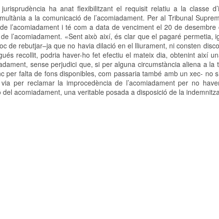
isprudència ha anat flexibilitzant el requisit relatiu a la classe d
simultània a la comunicació de l’acomiadament. Per al Tribunal Suprem
ó de l’acomiadament i té com a data de venciment el 20 de desembre 
ó de l’acomiadament. «Sent això així, és clar que el pagaré permetia, 
lloc de rebutjar–ja que no havia dilació en el lliurament, ni consten dis
ués recollit, podria haver-ho fet efectiu el mateix dia, obtenint així 
adament, sense perjudici que, si per alguna circumstància aliena a la 
per falta de fons disponibles, com passaria també amb un xec- no s’
a via per reclamar la improcedència de l’acomiadament per no haver 
ó del acomiadament, una veritable posada a disposició de la indemnitza