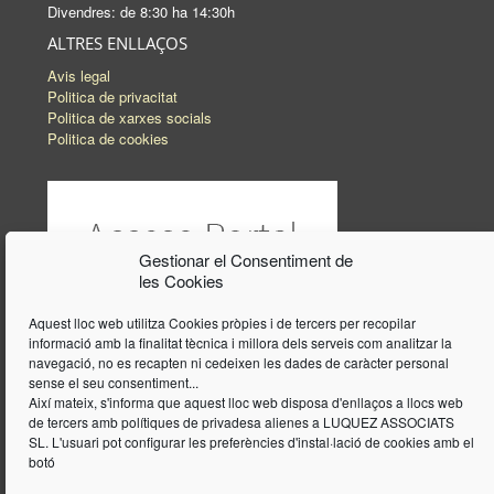
Divendres: de 8:30 ha 14:30h
ALTRES ENLLAÇOS
Avis legal
Politica de privacitat
Politica de xarxes socials
Politica de cookies
Gestionar el Consentiment de
les Cookies
Aquest lloc web utilitza Cookies pròpies i de tercers per recopilar
informació amb la finalitat tècnica i millora dels serveis com analitzar la
navegació, no es recapten ni cedeixen les dades de caràcter personal
sense el seu consentiment...
Així mateix, s'informa que aquest lloc web disposa d'enllaços a llocs web
de tercers amb polítiques de privadesa alienes a LUQUEZ ASSOCIATS
SL. L'usuari pot configurar les preferències d'instal·lació de cookies amb el
botó