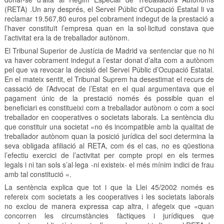
(RETA) .Un any després, el Servei Públic d’Ocupació Estatal li va
reclamar 19.567,80 euros pel cobrament indegut de la prestació a
l’haver constituït l’empresa quan en la sol·licitud constava que
l’activitat era la de treballador autònom.
El Tribunal Superior de Justícia de Madrid va sentenciar que no hi
va haver cobrament indegut a l’estar donat d’alta com a autònom
pel que va revocar la decisió del Servei Públic d’Ocupació Estatal.
En el mateix sentit, el Tribunal Suprem ha desestimat el recurs de
cassació de l’Advocat de l’Estat en el qual argumentava que el
pagament únic de la prestació només és possible quan el
beneficiari es constitueixi com a treballador autònom o com a soci
treballador en cooperatives o societats laborals. La sentència diu
que constituir una societat «no és incompatible amb la qualitat de
treballador autònom quan la posició jurídica del soci determina la
seva obligada afiliació al RETA, com és el cas, no es qüestiona
l’efectiu exercici de l’activitat per compte propi en els termes
legals i ni tan sols s’al·lega -ni existeix- el més mínim indici de frau
amb tal constitució «.
La sentència explica que tot i que la Llei 45/2002 només es
refereix com societats a les cooperatives i les societats laborals
no exclou de manera expressa cap altra, i afegeix que «quan
concorren les circumstàncies fàctiques i jurídiques que