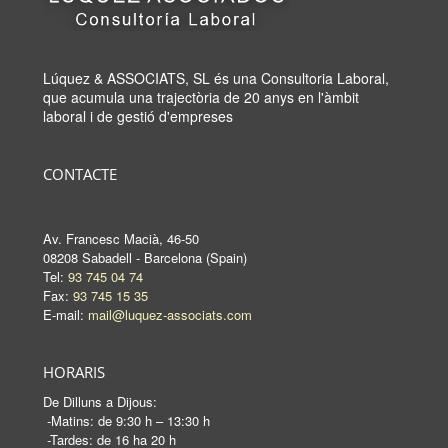
Lúquez & ASSOCIATS, SL és una Consultoria Laboral,
que acumula una trajectòria de 20 anys en l'àmbit
laboral i de gestió d'empreses
CONTACTE
Av. Francesc Macià, 46-50
08208 Sabadell - Barcelona (Spain)
Tel:
93 745 04 74
Fax:
93 745 15 35
E-mail:
mail@luquez-associats.com
HORARIS
De Dilluns a Dijous:
-Matins: de 9:30 h – 13:30 h
-Tardes: de 16 ha 20 h