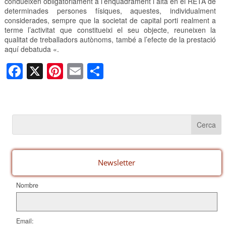
condueixen obligatòriament a l’enquadrament i alta en el RETA de
determinades persones físiques, aquestes, individualment
considerades, sempre que la societat de capital porti realment a
terme l’activitat que constitueixi el seu objecte, reuneixen la
qualitat de treballadors autònoms, també a l’efecte de la prestació
aquí debatuda «.
F
X
Pi
E
C
a
nt
m
o
c
er
ail
m
e
e
p
b
st
ar
o
te
o
ix
Newsletter
k
Nombre
Email: