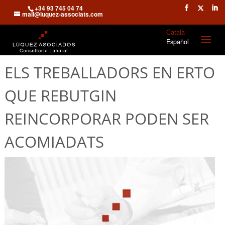
+34 93 745 04 74
mail@luquez-associats.com
Català
Español
ELS TREBALLADORS EN ERTO
QUE REBUTGIN
REINCORPORAR PODEN SER
ACOMIADATS