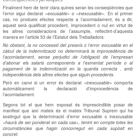
Finalment hem de tenir clara quines seran les conseqüències que
l’error sigui declarat
«excusable»
o
«inexcusable».
En el primer
cas, no produeix efectes respecte a l’acomiadament, és a dir,
aquest serà qualificat procedent, improcedent o nul en virtut de
les altres consideracions de l’assumpte, reflectint-d’aquesta
manera en l’article 53 de l’Estatut dels Treballadors:
No obstant, la no concessió del preavís o l’error excusable en el
càlcul de la indemnització no determinarà la improcedència de
l’acomiadament, sense perjudici de l’obligació de l’empresari
d’abonar els salaris corresponents a l’esmentat període o al
pagament de la indemnització en la quantia correcta , amb
independència dels altres efectes que siguin procedents.
Però en canvi si un error és declarat
«inexcusable»
comporta
automàticament la declaració d’improcedència de
l’acomiadament.
Segons tot el que hem exposat és imprescindible posar de
manifest que així mateix és el mateix Tribunal Suprem qui ha
sostingut que la determinació d’error excusable o inexcusable
«haurà de ser ponderat en cada cas», tenint en compte totes les
circumstàncies que hagin concorregut en cada supòsit en
concret.