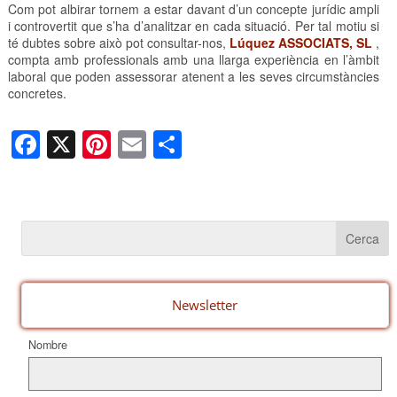
Com pot albirar tornem a estar davant d’un concepte jurídic ampli
i controvertit que s’ha d’analitzar en cada situació. Per tal motiu si
té dubtes sobre això pot consultar-nos,
Lúquez ASSOCIATS, SL
,
compta amb professionals amb una llarga experiència en l’àmbit
laboral que poden assessorar atenent a les seves circumstàncies
concretes.
F
X
Pi
E
C
a
nt
m
o
c
er
ail
m
e
e
p
b
st
ar
o
te
o
ix
Newsletter
k
Nombre