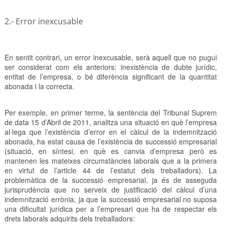
2.- Error inexcusable
En sentit contrari, un error inexcusable, serà aquell que no pugui
ser considerat com els anteriors: inexistència de dubte jurídic,
entitat de l’empresa, o bé diferència significant de la quantitat
abonada i la correcta.
Per exemple, en primer terme, la sentència del Tribunal Suprem
de data 15 d’Abril de 2011, analitza una situació en què l’empresa
al·lega que l’existència d’error en el càlcul de la indemnització
abonada, ha estat causa de l’existència de successió empresarial
(situació, en síntesi, en què es canvia d’empresa però es
mantenen les mateixes circumstàncies laborals que a la primera
en virtut de l’article 44 de l’estatut dels treballadors). La
problemàtica de la successió empresarial, ja és de asseguda
jurisprudència que no serveix de justificació del càlcul d’una
indemnització errònia, ja que la successió empresarial no suposa
una dificultat jurídica per a l’empresari que ha de respectar els
drets laborals adquirits dels treballadors: