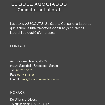
Lúquez & ASSOCIATS, SL és una Consultoria Laboral,
que acumula una trajectòria de 20 anys en l'àmbit
laboral i de gestió d'empreses
CONTACTE
Av. Francesc Macià, 46-50
08208 Sabadell - Barcelona (Spain)
Tel:
93 745 04 74
Fax:
93 745 15 35
E-mail:
mail@luquez-associats.com
HORARIS
De Dilluns a Dijous:
-Matins: de 9:30 h – 13:30 h