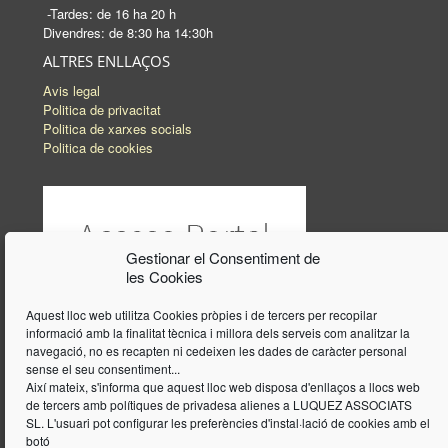
-Tardes: de 16 ha 20 h
Divendres: de 8:30 ha 14:30h
ALTRES ENLLAÇOS
Avis legal
Politica de privacitat
Politica de xarxes socials
Politica de cookies
Gestionar el Consentiment de
les Cookies
Aquest lloc web utilitza Cookies pròpies i de tercers per recopilar
informació amb la finalitat tècnica i millora dels serveis com analitzar la
navegació, no es recapten ni cedeixen les dades de caràcter personal
sense el seu consentiment...
Així mateix, s'informa que aquest lloc web disposa d'enllaços a llocs web
de tercers amb polítiques de privadesa alienes a LUQUEZ ASSOCIATS
SL. L'usuari pot configurar les preferències d'instal·lació de cookies amb el
botó