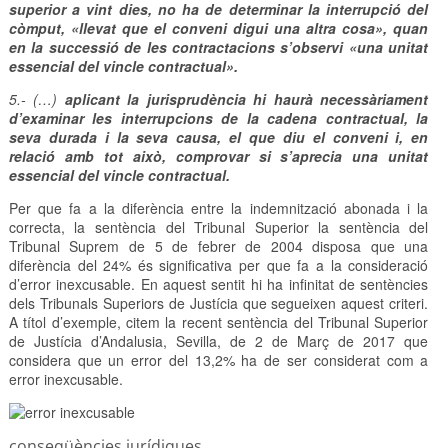
superior a vint dies, no ha de determinar la interrupció del
còmput, «llevat que el conveni digui una altra cosa», quan
en la successió de les contractacions s’observi «una unitat
essencial del vincle contractual».
5.- (…)
aplicant la jurisprudència hi haurà necessàriament
d’examinar les interrupcions de la cadena contractual, la
seva durada i la seva causa, el que diu el conveni i, en
relació amb tot això, comprovar si s’aprecia una unitat
essencial del vincle contractual.
Per que fa a la diferència entre la indemnització abonada i la
correcta, la sentència del Tribunal Superior la sentència del
Tribunal Suprem de 5 de febrer de 2004 disposa que una
diferència del 24% és significativa per que fa a la consideració
d’error inexcusable. En aquest sentit hi ha infinitat de sentències
dels Tribunals Superiors de Justícia que segueixen aquest criteri.
A títol d’exemple, citem la recent sentència del Tribunal Superior
de Justícia d’Andalusia, Sevilla, de 2 de Març de 2017 que
considera que un error del 13,2% ha de ser considerat com a
error inexcusable.
conseqüències jurídiques