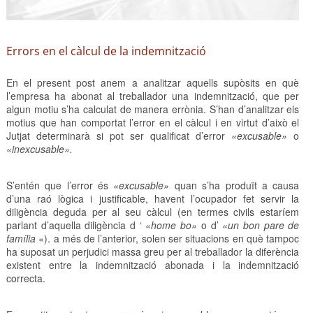
Errors en el càlcul de la indemnització
En el present post anem a analitzar aquells supòsits en què
l’empresa ha abonat al treballador una indemnització, que per
algun motiu s’ha calculat de manera errònia. S’han d’analitzar els
motius que han comportat l’error en el càlcul i en virtut d’això el
Jutjat determinarà si pot ser qualificat d’error
«excusable»
o
«inexcusable».
S’entén que l’error és
«excusable»
quan s’ha produït a causa
d’una raó lògica i justificable, havent l’ocupador fet servir la
diligència deguda per al seu càlcul (en termes civils estaríem
parlant d’aquella diligència d ‘
«home bo»
o d’
«un bon pare de
família
«). a més de l’anterior, solen ser situacions en què tampoc
ha suposat un perjudici massa greu per al treballador la diferència
existent entre la indemnització abonada i la indemnització
correcta.