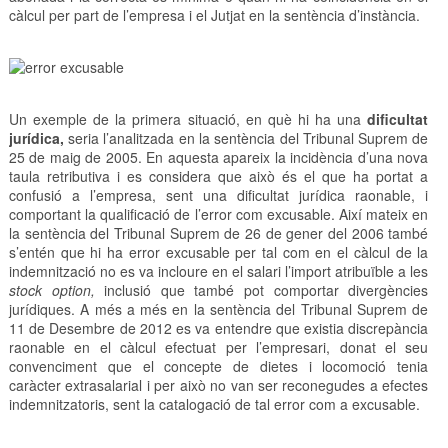
càlcul per part de l’empresa i el Jutjat en la sentència d’instància.
Un exemple de la primera situació, en què hi ha una
dificultat
jurídica,
seria l’analitzada en la sentència del Tribunal Suprem de
25 de maig de 2005. En aquesta apareix la incidència d’una nova
taula retributiva i es considera que això és el que ha portat a
confusió a l’empresa, sent una dificultat jurídica raonable, i
comportant la qualificació de l’error com excusable. Així mateix en
la sentència del Tribunal Suprem de 26 de gener del 2006 també
s’entén que hi ha error excusable per tal com en el càlcul de la
indemnització no es va incloure en el salari l’import atribuïble a les
stock option,
inclusió que també pot comportar divergències
jurídiques. A més a més en la sentència del Tribunal Suprem de
11 de Desembre de 2012 es va entendre que existia discrepància
raonable en el càlcul efectuat per l’empresari, donat el seu
convenciment que el concepte de dietes i locomoció tenia
caràcter extrasalarial i per això no van ser reconegudes a efectes
indemnitzatoris, sent la catalogació de tal error com a excusable.