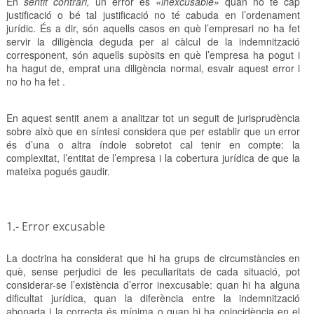
En
sentit contrari,
un error és
«inexcusable»
quan no té cap
justificació o bé tal justificació no té cabuda en l’ordenament
jurídic. És a dir, són aquells casos en què l’empresari no ha fet
servir la diligència deguda per al càlcul de la indemnització
corresponent, són aquells supòsits en què l’empresa ha pogut i
ha hagut de, emprat una diligència normal, esvair aquest error i
no ho ha fet .
En aquest sentit anem a analitzar tot un seguit de jurisprudència
sobre això que en síntesi considera que per establir que un error
és d’una o altra índole sobretot cal tenir en compte: la
complexitat, l’entitat de l’empresa i la cobertura jurídica de que la
mateixa pogués gaudir.
1.- Error excusable
La doctrina ha considerat que hi ha grups de circumstàncies en
què, sense perjudici de les peculiaritats de cada situació, pot
considerar-se l’existència d’error inexcusable: quan hi ha alguna
dificultat jurídica, quan la diferència entre la indemnització
abonada i la correcta és mínima o quan hi ha coincidència en el