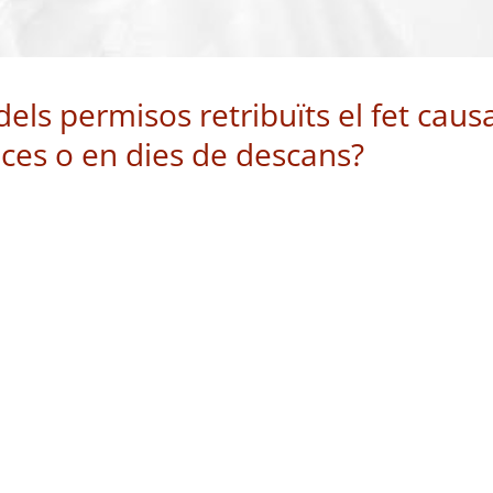
dels permisos retribuïts el fet caus
nces o en dies de descans?