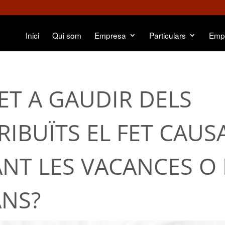
Inici
Qui som
Empresa
Particulars
Emp
ET A GAUDIR DELS
RIBUÏTS EL FET CAUS
NT LES VACANCES O
ANS?