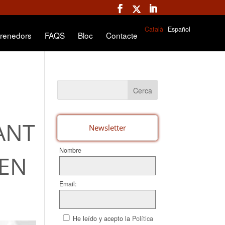
Català
Español
renedors
FAQS
Bloc
Contacte
ANT
Newsletter
Nombre
 EN
Email:
He leído y acepto la
Política