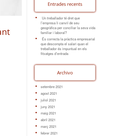
Entrades recents
Un treballador té dret que
l’empresa li canviï de seu
geogràfica per conciliar la seva vida
ant
familiar i laboral?
És correcta la pràctica empresarial
que descompta el salari quan el
treballador és impuntual en els
fitxatges d’entrada
Archivo
setembre 2021
agost 2021
juliol 2021
juny 2021
maig 2021
abril 2021
març 2021
febrer 2021