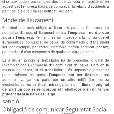
sinó que poden passar dies des que va ocórrer l’accident. En
aquest cas l’empresa haurà de comunicar la relació d’accidents a
partir del dia que li va ser notificat l’accident.
Mode de lliurament
El treballador està obligat a lliurar els parts a l’empresa. La
normativa diu que el lliurament serà
a l’empresa i no diu que
sigui a l’empresa.
Per tant res no impedeix a la norma que el
lliurament del comunicat de baixa, de confirmació o d’alta pugui
ser, per exemple, per correu electrònic, correu certificat, per fax,
per mediació d’un company o de qualsevol altra persona.
És a dir, en principi el treballador ha de presentar l’original de
l’exemplar per a l’empresa del comunicat de baixa. Però en la
majoria de casos, si el treballador li és impossible presentar
presencialment els parts,
l’empresa pot ser flexible
i pot
admetre avançar els parts per un altre mitjà (fax, correu
electrònic, correu certificat, missatgeria, etc.) i
lliurar l’original
del part un cop es reincorpori el treballador o en un temps
prudencial si la baixa és llarga.
sanció
Obligació de comunicar Seguretat Social