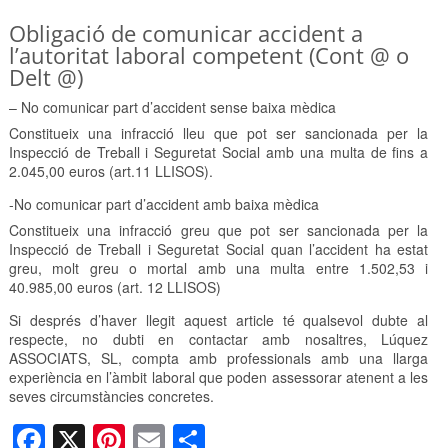
Obligació de comunicar accident a
l’autoritat laboral competent (Cont @ o
Delt @)
– No comunicar part d’accident sense baixa mèdica
Constitueix una infracció lleu que pot ser sancionada per la
Inspecció de Treball i Seguretat Social amb una multa de fins a
2.045,00 euros (art.11 LLISOS).
-No comunicar part d’accident amb baixa mèdica
Constitueix una infracció greu que pot ser sancionada per la
Inspecció de Treball i Seguretat Social quan l’accident ha estat
greu, molt greu o mortal amb una multa entre 1.502,53 i
40.985,00 euros (art. 12 LLISOS)
Si després d’haver llegit aquest article té qualsevol dubte al
respecte, no dubti en contactar amb nosaltres, Lúquez
ASSOCIATS, SL, compta amb professionals amb una llarga
experiència en l’àmbit laboral que poden assessorar atenent a les
seves circumstàncies concretes.
F
X
Pi
E
C