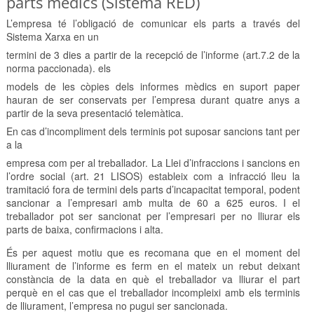
parts mèdics (Sistema RED)
L’empresa té l’obligació de comunicar els parts a través del
Sistema Xarxa en un
termini de 3 dies a partir de la recepció de l’informe (art.7.2 de la
norma paccionada). els
models de les còpies dels informes mèdics en suport paper
hauran de ser conservats per l’empresa durant quatre anys a
partir de la seva presentació telemàtica.
En cas d’incompliment dels terminis pot suposar sancions tant per
a la
empresa com per al treballador. La Llei d’infraccions i sancions en
l’ordre social (art. 21 LISOS) estableix com a infracció lleu la
tramitació fora de termini dels parts d’incapacitat temporal, podent
sancionar a l’empresari amb multa de 60 a 625 euros. I el
treballador pot ser sancionat per l’empresari per no lliurar els
parts de baixa, confirmacions i alta.
És per aquest motiu que es recomana que en el moment del
lliurament de l’informe es ferm en el mateix un rebut deixant
constància de la data en què el treballador va lliurar el part
perquè en el cas que el treballador incompleixi amb els terminis
de lliurament, l’empresa no pugui ser sancionada.