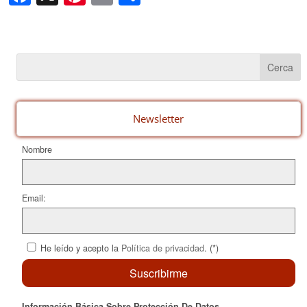
a
nt
m
o
c
er
ail
m
e
e
p
b
st
ar
o
te
o
ix
Newsletter
k
Nombre
Email:
He leído y acepto la
Política de privacidad
. (*)
Información Básica Sobre Protección De Datos