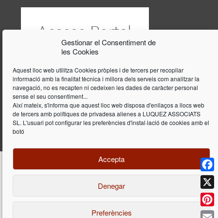
Gestionar el Consentiment de
les Cookies
Aquest lloc web utilitza Cookies pròpies i de tercers per recopilar
informació amb la finalitat tècnica i millora dels serveis com analitzar la
navegació, no es recapten ni cedeixen les dades de caràcter personal
sense el seu consentiment...
Així mateix, s'informa que aquest lloc web disposa d'enllaços a llocs web
de tercers amb polítiques de privadesa alienes a LUQUEZ ASSOCIATS
SL. L'usuari pot configurar les preferències d'instal·lació de cookies amb el
botó
Accepta
Face
Denegar
Disseny i programació web per
Dieres.com
| Lúquez Associats SL | ©
2026 All Rights Reserved |
Avís legal
X
Preferències
Pinte