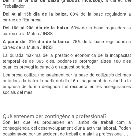
Del 1r al 3r dia de baixa (ambdós inclosos),
a càrrec del
Treballador
Del 4t al 15è dia de la baixa,
60% de la base reguladora a
càrrec de l’Empresa
Del 16è al 20è dia de la baixa,
60% de la base reguladora a
càrrec de la Mútua / INSS
A partir del 21è dia de la baixa,
75% de la base reguladora a
càrrec de la Mútua / INSS
La durada màxima de la prestació econòmica de la incapacitat
temporal és de 365 dies, podent-se prorrogar altres 180 dies
quan es prevegi la curació en aquest període.
L’empresa cotitza mensualment per la base de cotització del mes
anterior a la baixa ia partir del dia 16 el pagament de salari ho fa
empresa de forma delegada i el recupera en les assegurances
socials del mes.
Què entenem per contingència professional?
Són les que es produeixen en l’àmbit de treball com a
conseqüència del desenvolupament d’una activitat laboral. Poden
ocasionar-se per un accident de treball o malaltia professional …