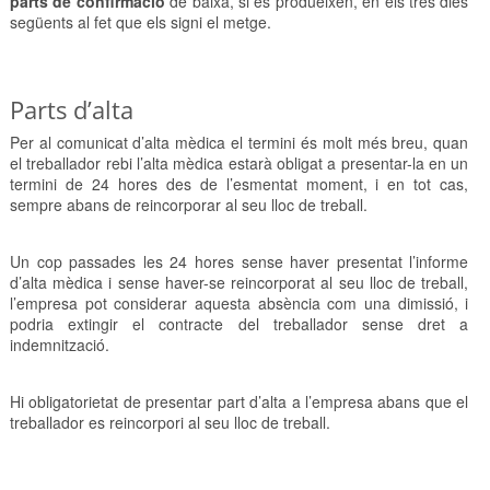
parts de confirmació
de baixa, si es produeixen, en els tres dies
següents al fet que els signi el metge.
Parts d’alta
Per al comunicat d’alta mèdica el termini és molt més breu, quan
el treballador rebi l’alta mèdica estarà obligat a presentar-la en un
termini de 24 hores des de l’esmentat moment, i en tot cas,
sempre abans de reincorporar al seu lloc de treball.
Un cop passades les 24 hores sense haver presentat l’informe
d’alta mèdica i sense haver-se reincorporat al seu lloc de treball,
l’empresa pot considerar aquesta absència com una dimissió, i
podria extingir el contracte del treballador sense dret a
indemnització.
Hi obligatorietat de presentar part d’alta a l’empresa abans que el
treballador es reincorpori al seu lloc de treball.