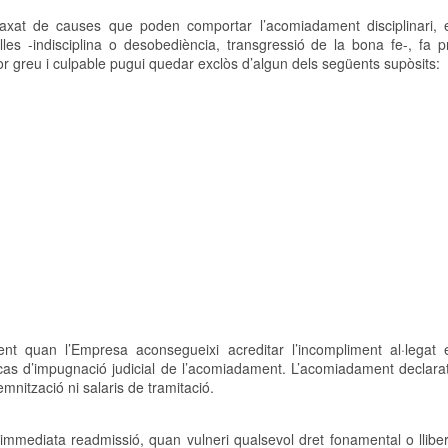
 taxat de causes que poden comportar l’acomiadament disciplinari,
les -indisciplina o desobediència, transgressió de la bona fe-, fa p
r greu i culpable pugui quedar exclòs d’algun dels següents supòsits:
t quan l’Empresa aconsegueixi acreditar l’incompliment al·legat 
 cas d’impugnació judicial de l’acomiadament. L’acomiadament declara
emnització ni salaris de tramitació.
 immediata readmissió, quan vulneri qualsevol dret fonamental o lliber