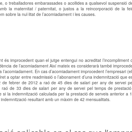
ere, o treballadores embarassades o acollides a qualsevol suspensió d
b la maternitat / paternitat, o justos a la reincorporació de la fe
em sobre la nul·litat de l’acomiadament i les causes.
 és improcedent quan el jutge entengui no acreditat l’incompliment 
procedència de l’acomiadament Així mateix es considerarà també improce
er a l’acomiadament. En cas d’acomiadament improcedent l’empresari (el
à dret a optar entre readmissió o l’abonament d’una indemnització que e
 12 de febrer de 2012 a raó de 45 dies de salari per any de servei p
a raó de 33 dies de salari per any de servei pel temps de prestació
si la indemnització calculada per la prestació de serveis anterior a 
la indemnització resultant amb un màxim de 42 mensualitats.