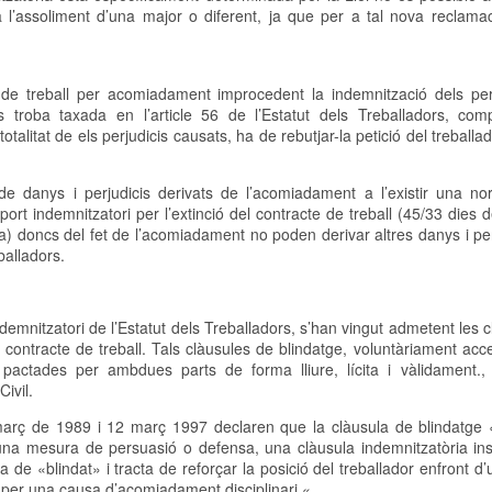
a l’assoliment d’una major o diferent, ja que per a tal nova reclama
e de treball per acomiadament improcedent la indemnització dels per
es troba taxada en l’article 56 de l’Estatut dels Treballadors, com
alitat de els perjudicis causats, ha de rebutjar-la petició del treballad
de danys i perjudicis derivats de l’acomiadament a l’existir una no
ort indemnitzatori per l’extinció del contracte de treball (45/33 dies d
esa) doncs del fet de l’acomiadament no poden derivar altres danys i pe
balladors.
emnitzatori de l’Estatut dels Treballadors, s’han vingut admetent les 
l contracte de treball. Tals clàusules de blindatge, voluntàriament ac
pactades per ambdues parts de forma lliure, lícita i vàlidament., 
Civil.
arç de 1989 i 12 març 1997 declaren que la clàusula de blindatge
una mesura de persuasió o defensa, una clàusula indemnitzatòria ins
a de «blindat» i tracta de reforçar la posició del treballador enfront d’
per una causa d’acomiadament disciplinari «.