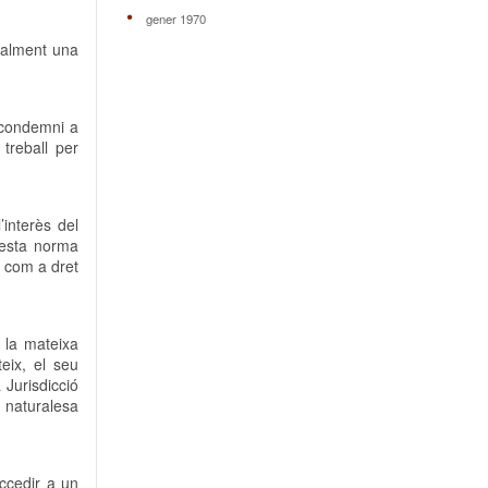
gener 1970
onalment una
s condemni a
 treball per
interès del
questa norma
s com a dret
e la mateixa
eix, el seu
 Jurisdicció
a naturalesa
ccedir a un