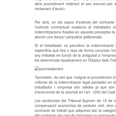
altre procediment reiterant el seu exercici per 
reclamant d’acció».
Per això, en els casos d’extinció del contract
l’extinció contractual ocasiona al treballador 
indemnitzacions fixades en aquests preceptes la tot
abonin uns danys i perjudicis addicionals.
Si el treballador va percebre la indemnització 
específica que fixa o taxa de forma concreta l’imp
any treballat en funció de la antiguitat a l’empr
els determinats taxativament en l’Estatut dels Tre
Tanmateix, és cert que malgrat el procediment ind
millores de la indemnització legal pactades en e
treballador i empresa són vàlides ja que són 
d’autonomia de la voluntat en l’art. 1255 del Codi 
Les sentències del Tribunal Suprem de 15 de m
compensació econòmica de caràcter civil, sinó 
contracte de treball que adquireix així la categori
del contracte per part de l’empresa no emparada 