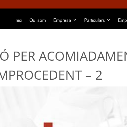
Inici
Qui som
Empresa
Particulars
Emp
IÓ PER ACOMIADAME
 IMPROCEDENT – 2