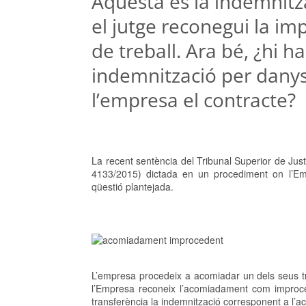
Aquesta és la indemnitza
el jutge reconegui la im
de treball. Ara bé, ¿hi h
indemnització per danys 
l’empresa el contracte?
La recent sentència del Tribunal Superior de Ju
4133/2015) dictada en un procediment on l’E
qüestió plantejada.
L’empresa procedeix a acomiadar un dels seus tr
l’Empresa reconeix l’acomiadament com improcede
transferència la indemnització corresponent a l’