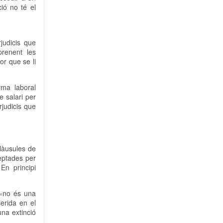
ció no té el
judicis que
prenent les
or que se li
rma laboral
e salari per
rjudicis que
clàusules de
ceptades per
En principi
 «no és una
erida en el
una extinció