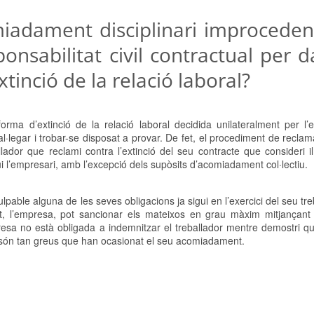
iadament disciplinari improceden
onsabilitat civil contractual per d
xtinció de la relació laboral?
ma d’extinció de la relació laboral decidida unilateralment per l’
·legar i trobar-se disposat a provar. De fet, el procediment de reclama
ador que reclami contra l’extinció del seu contracte que consideri il
i l’empresari, amb l’excepció dels supòsits d’acomiadament col·lectiu.
pable alguna de les seves obligacions ja sigui en l’exercici del seu tr
st, l’empresa, pot sancionar els mateixos en grau màxim mitjançant
esa no està obligada a indemnitzar el treballador mentre demostri qu
ll són tan greus que han ocasionat el seu acomiadament.