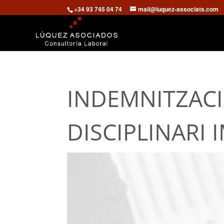
+34 93 745 04 74
mail@luquez-associats.com
INDEMNITZAC
DISCIPLINARI