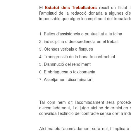
El
Estatut dels Treballadors
recull un llistat
l’amplitud de la redacció donada a algunes d’el
impensable que algun incompliment del treballado
1. Faltes d’assistència o puntualitat a la feina
2. indisciplina o desobediència en el treball
3. Ofenses verbals o físiques
4. Transgressió de la bona fe contractual
5. Disminució del rendiment
6. Embriaguesa o toxicomania
7. Assetjament discriminatori
Tal com hem dit l’acomiadament serà proceden
d’acomiadament, i el jutge així ho determini en
convalida l’extinció del contracte sense dret a ind
Així mateix l’acomiadament serà nul, i implicarà