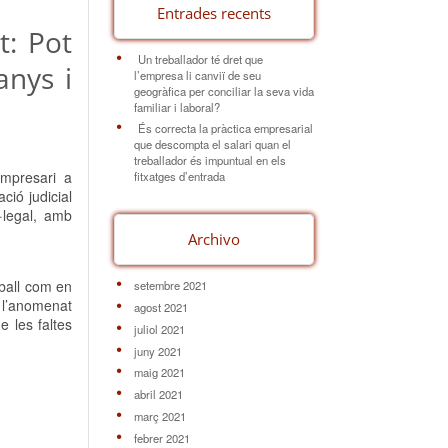
Entrades recents
t: Pot
Un treballador té dret que
anys i
l’empresa li canviï de seu
geogràfica per conciliar la seva vida
familiar i laboral?
És correcta la pràctica empresarial
que descompta el salari quan el
treballador és impuntual en els
empresari a
fitxatges d’entrada
ció judicial
·legal, amb
Archivo
eball com en
setembre 2021
 l’anomenat
agost 2021
e les faltes
juliol 2021
juny 2021
maig 2021
abril 2021
març 2021
febrer 2021