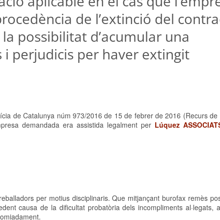
ció aplicable en el cas que l’empr
procedència de l’extinció del contra
a la possibilitat d’acumular una
i perjudicis per haver extingit
stícia de Catalunya núm 973/2016 de 15 de febrer de 2016 (Recurs de 
mpresa demandada era assistida legalment per
Lúquez ASSOCIAT
eballadors per motius disciplinaris. Que mitjançant burofax remès pos
nt causa de la dificultat probatòria dels incompliments al·legats, 
acomiadament.