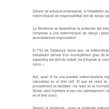
Davant tal actuació empresarial, el treballador 
indemnització de responsabilitat civil de danys i p
La Sentència va desestimar la pretensió del treb
l’empresa a una indemnització de danys i perjudi
acomiadament improcedent.
El TSJ de Catalunya raona que «la indemnitzaci
treballador derivat d’un incompliment greu de le
específica del dret de treball, ha d’impedir la re
comú «.
Així, quan hi ha una previsió indemnitzatòria es
naturalesa en el dret civil. El que es resol é
procediment es decideix i es resol en la normativa
Social, això impedeix el seu nou plantejament i 
en el dret comú.
Segons la sentència: «quan la pretensió indemni