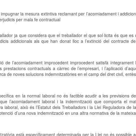
va impugnar la mesura extintiva reclamant per l’acomiadament i addici
erjudicis per mala fe contractual
allador ja que considera que el treballador el que sol·licita és que e
cis addicionals als que han donat lloc a l’extinció del contracte de
ó de l’acomiadament improcedent improcedent satisfà íntegrament l’
s prestacions contractuals a càrrec de l’empresari, i l’aplicació d’a
cerca de noves solucions indemnitzatòries en el camp del dret civil, entè
pecífica en la normal laboral no és factible acudir a les previsions d
s que l’acomiadament laboral i la indemnització que comporta el mat
 laboral, això és l’Estatut dels Treballadors i la Llei Reguladora de la
obtenció d’una nova indemnització en una altra normativa de la mateix
tzatòria està específicament determinada per la Llei no és possible a