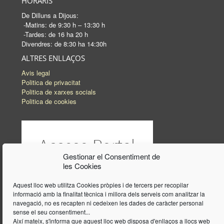
HORARIS
De Dilluns a Dijous:
-Matins: de 9:30 h – 13:30 h
-Tardes: de 16 ha 20 h
Divendres: de 8:30 ha 14:30h
ALTRES ENLLAÇOS
Avis legal
Politica de privacitat
Politica de xarxes socials
Politica de cookies
Gestionar el Consentiment de
les Cookies
Aquest lloc web utilitza Cookies pròpies i de tercers per recopilar
informació amb la finalitat tècnica i millora dels serveis com analitzar la
navegació, no es recapten ni cedeixen les dades de caràcter personal
sense el seu consentiment...
Així mateix, s'informa que aquest lloc web disposa d'enllaços a llocs web