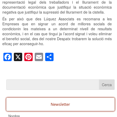
representació legal dels treballadors i el lliurament de la
documentació econòmica que justifiqui la situació econòmica
negativa que justifiqui la supressió del lliurament de la cistella.
És per això que des Lúquez Associats es recomana a les
Empreses que en signar un acord de millores socials de
condicionin les mateixes a un determinat nivell de resultats
econòmics, i en el cas que tingui ja l’acord signat i voleu eliminar
el benefici social, des del nostre Despatx trobarem la solució més
eficaç per aconseguir-ho.
F
X
Pi
E
C
a
nt
m
o
c
er
ail
m
e
e
p
b
st
ar
o
te
o
ix
Newsletter
k
Nombre