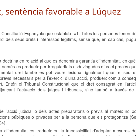
t, sentència favorable a Lúquez
la Constitució Espanyola que estableix: «1. Totes les persones tenen dr
ercici dels seus drets i interessos legítims, sense que, en cap cas, pugu
ida doctrina en relació al que es denomina garantia d’indemnitat, en q
a, no només es produeix per irregularitats esdevingudes dins el procés q
esmentat dret també es pot veure lesionat igualment quan el seu ex
 o previs necessaris per a l’exercici d’una acció, produeix com a cons
. Entén el Tribunal Constitucional que el dret consagrat en l’artic
ançant l’actuació dels jutges i tribunals, sinó també a través de 
de l’acció judicial o dels actes preparatoris o previs al mateix no p
acions públiques o privades per a la persona que els protagonitza (S
04).
a d’indemnitat es tradueix en la impossibilitat d’adoptar mesures de