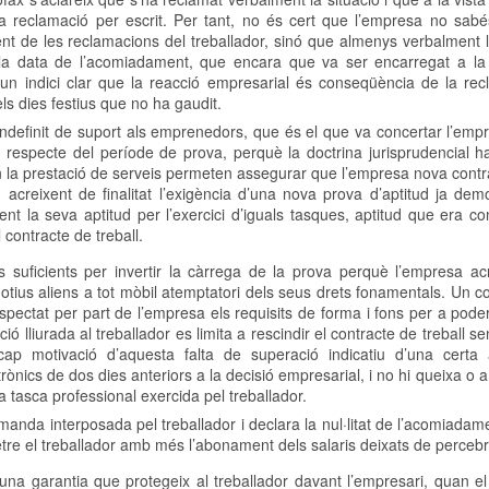
 la reclamació per escrit. Per tant, no és cert que l’empresa no sab
ment de les reclamacions del treballador, sinó que almenys verbalment 
la data de l’acomiadament, que encara que va ser encarregat a la 
a un indici clar que la reacció empresarial és conseqüència de la re
els dies festius que no ha gaudit.
indefinit de suport als emprenedors, que és el que va concertar l’emp
ió respecte del període de prova, perquè la doctrina jurisprudencial h
an la prestació de serveis permeten assegurar que l’empresa nova contr
 acreixent de finalitat l’exigència d’una nova prova d’aptitud ja de
ment la seva aptitud per l’exercici d’iguals tasques, aptitud que era 
 contracte de treball.
 suficients per invertir la càrrega de la prova perquè l’empresa ac
 motius aliens a tot mòbil atemptatori dels seus drets fonamentals. Un 
espectat per part de l’empresa els requisits de forma i fons per a pode
ació lliurada al treballador es limita a rescindir el contracte de treball 
ap motivació d’aquesta falta de superació indicatiu d’una certa ar
rònics de dos dies anteriors a la decisió empresarial, i no hi queixa o
tasca professional exercida pel treballador.
manda interposada pel treballador i declara la nul·litat de l’acomiadam
re el treballador amb més l’abonament dels salaris deixats de percebr
 una garantia que protegeix al treballador davant l’empresari, quan el