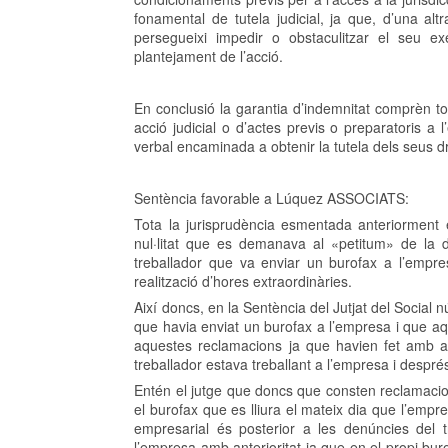
fonamental de tutela judicial, ja que, d’una altra
persegueixi impedir o obstaculitzar el seu e
plantejament de l’acció.
En conclusió la garantia d’indemnitat comprèn to
acció judicial o d’actes previs o preparatoris a 
verbal encaminada a obtenir la tutela dels seus d
Sentència favorable a Lúquez ASSOCIATS:
Tota la jurisprudència esmentada anteriorment é
nul·litat que es demanava al «petitum» de la
treballador que va enviar un burofax a l’empres
realització d’hores extraordinàries.
Així doncs, en la Sentència del Jutjat del Social 
que havia enviat un burofax a l’empresa i que aq
aquestes reclamacions ja que havien fet amb an
treballador estava treballant a l’empresa i despré
Entén el jutge que doncs que consten reclamacions
el burofax que es lliura el mateix dia que l’empres
empresarial és posterior a les denúncies del 
l’empresa amb anterioritat ja que en el propi buro