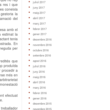
juliol 2017
és res i que
juny 2017
les coneixia
maig 2017
gestoria la
abril 2017
clamació del
març 2017
febrer 2017
resa amb el
a estimat la
gener 2017
actant tenia
desembre 2016
mostrada. En
novembre 2016
coneguda per
octubre 2016
setembre 2016
redités que
agost 2016
cop produïda
juliol 2016
r procedir a
juny 2016
sense més en
maig 2016
bitrarietat
abril 2016
 amonestació
març 2016
febrer 2016
ent efectuat
gener 2016
e.
desembre 2015
 treballador
novembre 2015