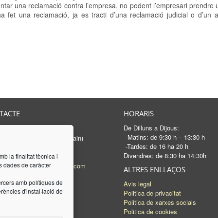
sentar una reclamació contra l’empresa, no podent l’empresari prendr
a fet una reclamació, ja es tracti d’una reclamació judicial o d’un a
TACTE
HORARIS
De Dilluns a Dijous:
rancesc Macià, 46-50
-Matins: de 9:30 h – 13:30 h
 Sabadell - Barcelona (Spain)
-Tardes: de 16 ha 20 h
3 745 04 74
Divendres: de 8:30 ha 14:30h
93 745 15 35
b la finalitat tècnica i
es dades de caràcter
l:
mail@luquez-associats.com
ALTRES ENLLAÇOS
ercers amb polítiques de
Avis legal
ències d'instal·lació de
Politica de privacitat
Politica de xarxes socials
Politica de cookies