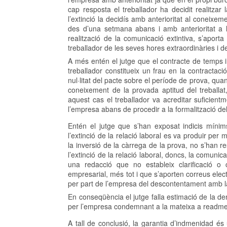
cap resposta el treballador ha decidit realitzar
l’extinció la decidís amb anterioritat al coneixe
des d’una setmana abans i amb anterioritat a 
realització de la comunicació extintiva, s’aport
treballador de les seves hores extraordinàries i d
A més entén el jutge que el contracte de temps 
treballador constitueix un frau en la contractac
nul·litat del pacte sobre el període de prova, qu
coneixement de la provada aptitud del treballat,
aquest cas el treballador va acreditar suficient
l’empresa abans de procedir a la formalització del
Entén el jutge que s’han exposat indicis mínims
l’extinció de la relació laboral es va produir per
la inversió de la càrrega de la prova, no s’han r
l’extinció de la relació laboral, doncs, la comunic
una redacció que no estableix clarificació o c
empresarial, més tot i que s’aporten correus elect
per part de l’empresa del descontentament amb la 
En conseqüència el jutge falla estimació de la de
per l’empresa condemnant a la mateixa a readmet
A tall de conclusió, la garantia d’indmenidad és