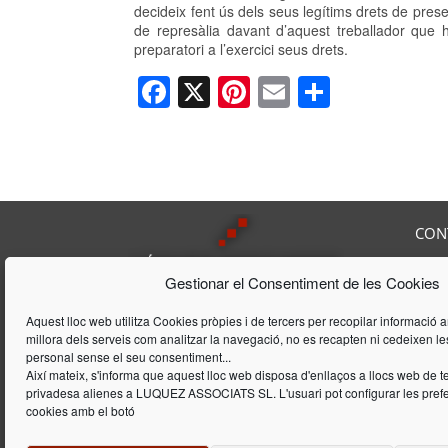
decideix fent ús dels seus legítims drets de pre
de represàlia davant d’aquest treballador que h
preparatori a l’exercici seus drets.
F
X
Pi
E
C
a
nt
m
o
c
er
ail
m
e
e
p
b
st
ar
CON
o
te
Av. F
o
ix
Gestionar el Consentiment de les Cookies
08208
Tel:
9
k
Lúquez & ASSOCIATS, SL és una
Fax:
Aquest lloc web utilitza Cookies pròpies i de tercers per recopilar informació am
Consultoria Laboral, que acumula
millora dels serveis com analitzar la navegació, no es recapten ni cedeixen l
E-mai
una trajectòria de 20 anys en
personal sense el seu consentiment...
l'àmbit laboral i de gestió
Així mateix, s'informa que aquest lloc web disposa d'enllaços a llocs web de t
privadesa alienes a LUQUEZ ASSOCIATS SL. L'usuari pot configurar les prefer
d'empreses
cookies amb el botó