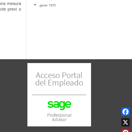
e una mesura
gener 1970
cte previ o
Face
X