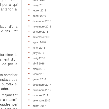
ll per a qui
març 2019
anterior al
febrer 2019
gener 2019
desembre 2018
llador d’una
novembre 2018
ó fins i tot
octubre 2018
setembre 2018
agost 2018
juliol 2018
juny 2018
terminar la
maig 2018
dament d’un
abril 2018
guda per la
març 2018
febrer 2018
va acreditar
constava que
gener 2018
 burofax el
desembre 2017
lador.
novembre 2017
a mitjançant
octubre 2017
e la reacció
setembre 2017
negudes per
agost 2017
a que no rep