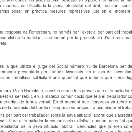
 manera, es dificultaria la plena efectivitat del dret, resultant senzi
xercici posar en pràctica mesures repressives just en el moment 
ta resposta de l’empresari, no només per l’exercici per part del treba
l’exercici de la mateixa, sinó també per la presentació d’una reclamaci
rets.
s la que utilitza el jutge del Social número 13 de Barcelona per de
 demanda presentada per Lúquez Associats, en el cas de l’acomia
a on treballava sol·licitant una quantitat que entenia que li era de
número 13 de Barcelona, ​​consten com a fets provats que el treballador 
uest va ser rebut, en la mateixa comunicació que feia el treballador 
terioritat de forma verbal. En el moment que l’empresa va rebre el
s de la recepció del burofax l’empresa va procedir a acomiadar el trebal
 per part del treballador sobre la seva situació laboral que s’acredit
a li lliura al treballador la comunicació extintiva, quedant acreditat qu
treballador de la seva situació laboral. Denúncies que ja eren co
fax s’aclareix que s’ha reclamat verbalment la situació i que a la vist