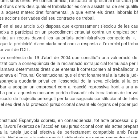
la dels seus drets. En conseqüència, l’actuació empresarial motivada pel
t d’uns drets dels quals el treballador es creia assistit ha de ser quali
ia a aquest mateix dret fonamental, ja que entre els drets laborals b
les accions derivades del seu contracte de treball.
 en el seu article 5.c) disposa que expressament s’exclou de les cau
 queixa o participat en un procediment entaulat contra un empleat pe
ntat un recurs davant les autoritats administratives competents «, 
que la prohibició d’acomiadament com a resposta a l’exercici pel treba
onveni de l’OIT.
eva sentència de 19 d’abril de 2004 que constituïa una vulneració de
itzat com a conseqüència de la reclamació extrajudicial formulada per 
amava determinats drets que entenia li corresponien al treballador, 
Raonava el Tribunal Constitucional que el dret fonamental a la tutela judic
Espanyola quedaria privat en l’essencial de la seva eficàcia si la pr
bar a adoptar un empresari com a reacció repressiva front a una acc
La por a aquestes mesures podria dissuadir els treballadors de fer va
ecució de l’objectiu perseguit per la consagració constitucional de l’efect
 del seu dret a la protecció jurisdiccional davant els òrgans del poder judi
 Constitució Espanyola cobreix, en conseqüència, tot acte processal o 
t, llavors l’exercici de l’acció en seu jurisdiccional com els actes prepar
a la tutela judicial efectiva és perfectament compatible amb l’est
ció. Així doncs, els actes previs i obligatoris no poden romandre al ma