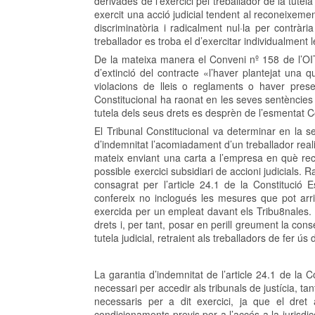
derivades de l’exercici pel treballador de la tute
exercit una acció judicial tendent al reconeixemen
discriminatòria i radicalment nul·la per contràr
treballador es troba el d’exercitar individualment 
De la mateixa manera el Conveni nº 158 de l’OIT
d’extinció del contracte «l’haver plantejat una
violacions de lleis o reglaments o haver prese
Constitucional ha raonat en les seves sentències 
tutela dels seus drets es desprèn de l’esmentat C
El Tribunal Constitucional va determinar en la s
d’indemnitat l’acomiadament d’un treballador real
mateix enviant una carta a l’empresa en què recl
possible exercici subsidiari de accioni judicials. 
consagrat per l’article 24.1 de la Constitució 
confereix no inclogués les mesures que pot arri
exercida per un empleat davant els Tribu8nales. 
drets i, per tant, posar en perill greument la cons
tutela judicial, retraient als treballadors de fer ús
La garantia d’indemnitat de l’article 24.1 de la
necessari per accedir als tribunals de justícia, tan
necessaris per a dit exercici, ja que el dret 
condicionaments previs per a l’accés a la jurisdic