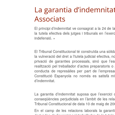
La garantia d’indemnita
Associats
El principi d’indemnitat ve consagrat a la 24 de 
la tutela efectiva dels jutges i tribunals en l’ex
indefensió. »
El Tribunal Constitucional té construïda una sòl
la vulneració del dret a l’tutela judicial efectiv
privació de garanties processals, sinó que l’
realització pel treballador d’actes preparatoris
conducta de represàlies per part de l’empresari
Constitució Espanyola no només es satisfà mitj
d’indemnitat.
La garantia d’indemnitat suposa que l’exercici 
conseqüències perjudicials en l’àmbit de les rel
Tribunal Constitucional de data 10 de maig de 20
En el camp de les relacions laborals la garanti