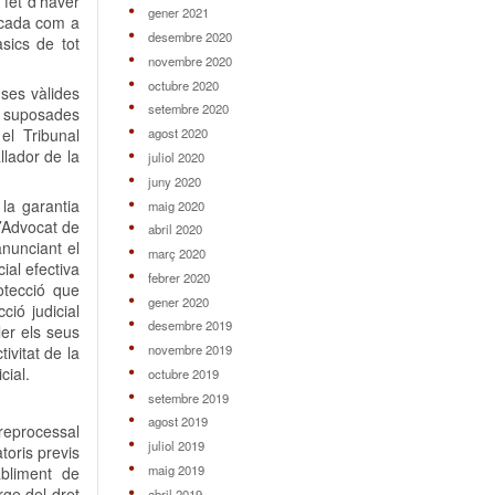
 fet d’haver
gener 2021
ficada com a
desembre 2020
àsics de tot
novembre 2020
octubre 2020
ses vàlides
setembre 2020
r suposades
el Tribunal
agost 2020
llador de la
juliol 2020
juny 2020
 la garantia
maig 2020
l’Advocat de
abril 2020
anunciant el
març 2020
ial efectiva
febrer 2020
otecció que
gener 2020
ió judicial
desembre 2019
ler els seus
novembre 2019
ivitat de la
cial.
octubre 2019
setembre 2019
agost 2019
preprocessal
juliol 2019
atoris previs
maig 2019
abliment de
rge del dret
abril 2019