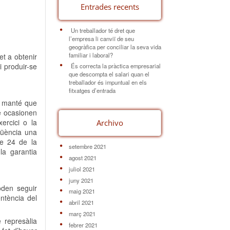
Entrades recents
Un treballador té dret que
l’empresa li canviï de seu
geogràfica per conciliar la seva vida
familiar i laboral?
et a obtenir
i produir-se
És correcta la pràctica empresarial
que descompta el salari quan el
treballador és impuntual en els
fitxatges d’entrada
uè manté que
ue ocasionen
ercici o la
Archivo
eqüència una
le 24 de la
setembre 2021
la garantia
agost 2021
juliol 2021
juny 2021
oden seguir
maig 2021
entència del
abril 2021
març 2021
 represàlia
febrer 2021