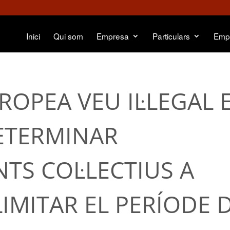
Inici
Qui som
Empresa
Particulars
Emp
UROPEA VEU IL·LEGAL 
ETERMINAR
S COL·LECTIUS A
IMITAR EL PERÍODE 