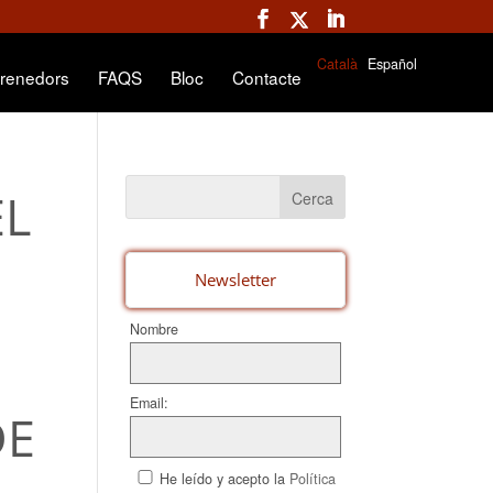
Català
Español
renedors
FAQS
Bloc
Contacte
EL
Newsletter
Nombre
Email:
DE
He leído y acepto la
Política