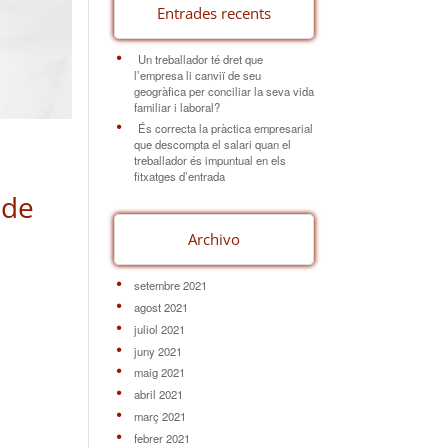
Entrades recents
Un treballador té dret que
l’empresa li canviï de seu
geogràfica per conciliar la seva vida
familiar i laboral?
És correcta la pràctica empresarial
que descompta el salari quan el
treballador és impuntual en els
fitxatges d’entrada
 de
Archivo
setembre 2021
agost 2021
juliol 2021
juny 2021
maig 2021
abril 2021
març 2021
febrer 2021