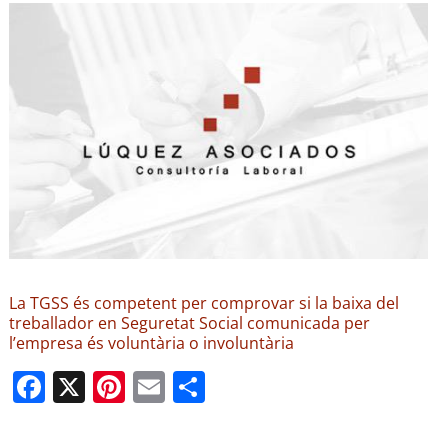
La TGSS és competent per comprovar si la baixa del
treballador en Seguretat Social comunicada per
l’empresa és voluntària o involuntària
F
X
Pi
E
C
a
nt
m
o