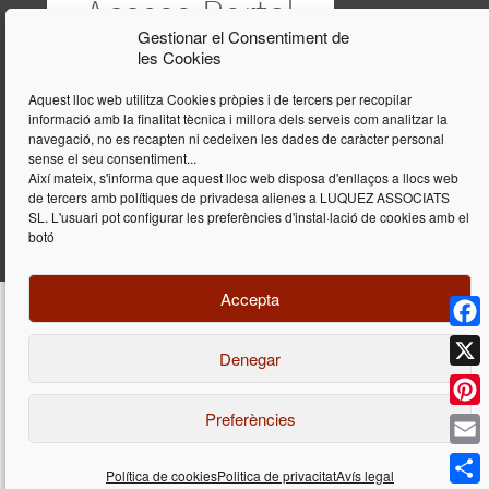
Gestionar el Consentiment de
les Cookies
Aquest lloc web utilitza Cookies pròpies i de tercers per recopilar
informació amb la finalitat tècnica i millora dels serveis com analitzar la
navegació, no es recapten ni cedeixen les dades de caràcter personal
sense el seu consentiment...
Així mateix, s'informa que aquest lloc web disposa d'enllaços a llocs web
de tercers amb polítiques de privadesa alienes a LUQUEZ ASSOCIATS
SL. L'usuari pot configurar les preferències d'instal·lació de cookies amb el
botó
Accepta
Face
Denegar
Disseny i programació web per
Dieres.com
| Lúquez Associats SL | ©
2026 All Rights Reserved |
Avís legal
X
Preferències
Pinte
Email
Política de cookies
Politica de privacitat
Avís legal
Déjenos su consulta