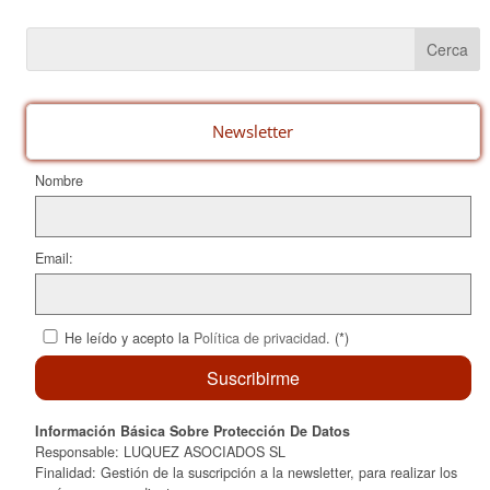
c
er
ail
m
e
e
p
b
st
ar
o
te
o
ix
Newsletter
k
Nombre
Email:
He leído y acepto la
Política de privacidad
. (*)
Información Básica Sobre Protección De Datos
Responsable: LUQUEZ ASOCIADOS SL
Finalidad: Gestión de la suscripción a la newsletter, para realizar los