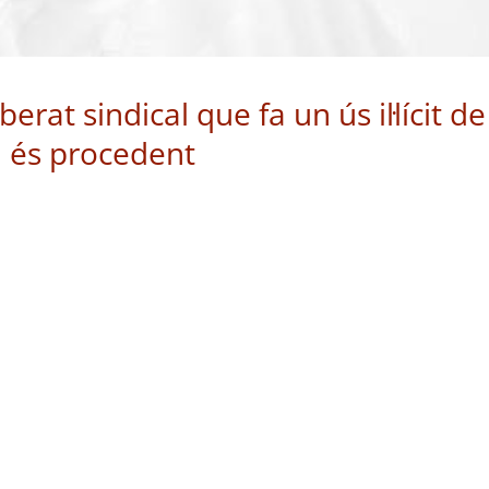
rat sindical que fa un ús il·lícit de
a és procedent