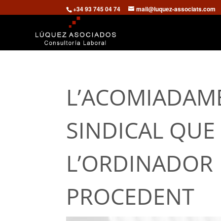
+34 93 745 04 74
mail@luquez-associats.com
L’ACOMIADAME
SINDICAL QUE F
L’ORDINADOR 
PROCEDENT