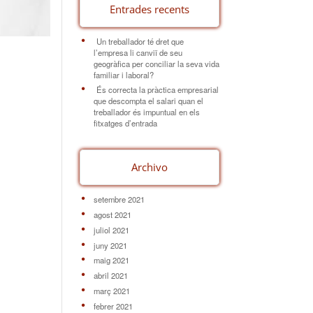
Entrades recents
Un treballador té dret que
l’empresa li canviï de seu
geogràfica per conciliar la seva vida
familiar i laboral?
És correcta la pràctica empresarial
que descompta el salari quan el
treballador és impuntual en els
fitxatges d’entrada
Archivo
setembre 2021
agost 2021
juliol 2021
juny 2021
maig 2021
abril 2021
març 2021
febrer 2021