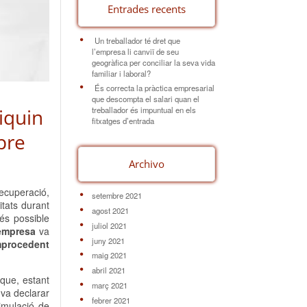
Entrades recents
Un treballador té dret que
l’empresa li canviï de seu
geogràfica per conciliar la seva vida
familiar i laboral?
És correcta la pràctica empresarial
que descompta el salari quan el
iquin
treballador és impuntual en els
fitxatges d’entrada
pre
Archivo
recuperació,
setembre 2021
itats durant
agost 2021
és possible
juliol 2021
’empresa
va
juny 2021
mprocedent
maig 2021
abril 2021
 que, estant
març 2021
 va declarar
febrer 2021
imulació de