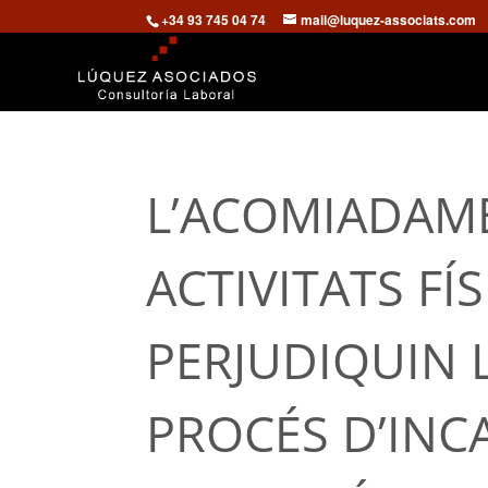
+34 93 745 04 74
mail@luquez-associats.com
L’ACOMIADAME
ACTIVITATS FÍ
PERJUDIQUIN 
PROCÉS D’INC