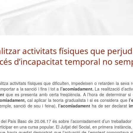
tzar activitats físiques que perjud
océs d’incapacitat temporal no sem
alitza activitats físiques que dificulten, impedeixen o retarden la seva 
portar a la sanció i fins i tot a
l’acomiadament.
La realització d’activ
nt
que es presenta amb certa freqüència. A l’hora de determinar si 
comiadament,
cal aplicar la teoria gradualista i si es considera que
l
xemple, sanció de sou i feina),
l’acomiadament
ha de ser declarat
i
J del País Basc de 20.06.17 és sobre l’acomiadament d’un treballador
icipar en una cursa popular. El Jutjat del Social, en primera instància,
que havia quedat demostrat que l’actuació de l’empleat comportava s