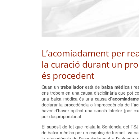
L’acomiadament per reali
la curació durant un pr
és procedent
Quan un
treballador
està de
baixa mèdica
i re
ens trobem en una causa disciplinària que pot com
una baixa mèdica és una causa
d’acomiadame
declarar la procedència o improcedència de
l’a
haver d’haver aplicat una sanció inferior (per e
per desproporcionat.
El supòsit de fet que relata la Sentència del TS
de baixa mèdica per un esquinç de turmell, va part
la procedència de l’acomiadament a l’entendre 