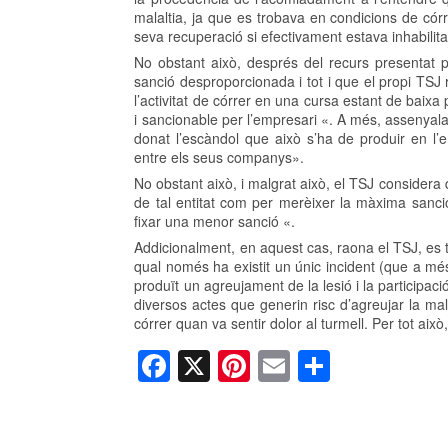
malaltia, ja que es trobava en condicions de córrer
seva recuperació si efectivament estava inhabilitat
No obstant això, després del recurs presentat p
sanció desproporcionada i tot i que el propi TSJ 
l’activitat de córrer en una cursa estant de baix
i sancionable per l’empresari «. A més, assenyala
donat l’escàndol que això s’ha de produir en l
entre els seus companys».
No obstant això, i malgrat això, el TSJ consider
de tal entitat com per merèixer la màxima sanció
fixar una menor sanció «.
Addicionalment, en aquest cas, raona el TSJ, es 
qual només ha existit un únic incident (que a més 
produït un agreujament de la lesió i la participaci
diversos actes que generin risc d’agreujar la ma
córrer quan va sentir dolor al turmell. Per tot ai
F
X
Pi
E
C
a
nt
m
o
c
er
ail
m