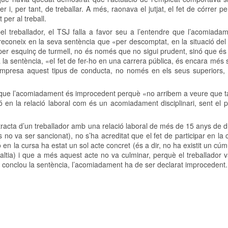
 i, per tant, de treballar. A més, raonava el jutjat, el fet de córrer pe
 per al treball.
el treballador, el TSJ falla a favor seu a l’entendre que l’acomiada
reconeix en la seva sentència que «per descomptat, en la situació del 
a per esquinç de turmell, no és només que no sigui prudent, sinó que é
 la sentència, «el fet de fer-ho en una carrera pública, és encara més
’empresa aquest tipus de conducta, no només en els seus superiors,
a que l’acomiadament és improcedent perquè «no arribem a veure que tal
 en la relació laboral com és un acomiadament disciplinari, sent el 
tracta d’un treballador amb una relació laboral de més de 15 anys de 
no va ser sancionat), no s’ha acreditat que el fet de participar en la 
ó en la cursa ha estat un sol acte concret (és a dir, no ha existit un cúm
laltia) i que a més aquest acte no va culminar, perquè el treballador 
xò, conclou la sentència, l’acomiadament ha de ser declarat improcedent.