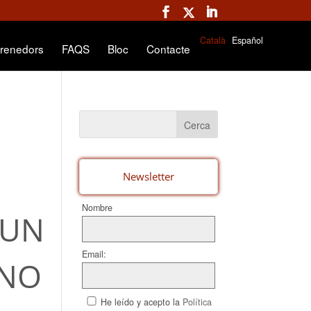
Català
Español
renedors
FAQS
Bloc
Contacte
Newsletter
Nombre
 UN
Email:
 NO
He leído y acepto la
Política