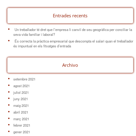
Entrades recents
Un treballador té dret que l’empresa li canviï de seu geogràfica per conciliar la
seva vida familiar i laboral?
És correcta la pràctica empresarial que descompta el salari quan el treballador
és impuntual en els fitxatges d’entrada
Archivo
setembre 2021
agost 2021
juliol 2021
juny 2021
maig 2021
abril 2021
març 2021
febrer 2021
gener 2021