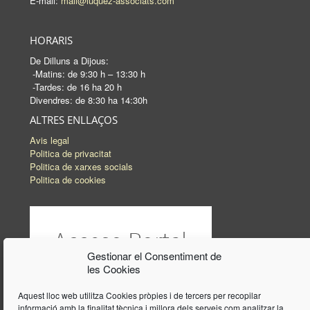
E-mail:
mail@luquez-associats.com
HORARIS
De Dilluns a Dijous:
-Matins: de 9:30 h – 13:30 h
-Tardes: de 16 ha 20 h
Divendres: de 8:30 ha 14:30h
ALTRES ENLLAÇOS
Avis legal
Politica de privacitat
Politica de xarxes socials
Politica de cookies
Gestionar el Consentiment de
les Cookies
Aquest lloc web utilitza Cookies pròpies i de tercers per recopilar
informació amb la finalitat tècnica i millora dels serveis com analitzar la