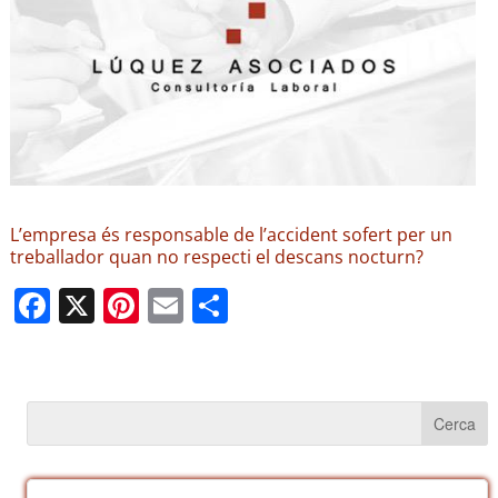
L’empresa és responsable de l’accident sofert per un
treballador quan no respecti el descans nocturn?
F
X
Pi
E
C
a
nt
m
o
c
er
ail
m
e
e
p
b
st
ar
o
te