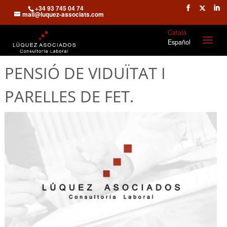
+34 93 745 04 74
mail@luquez-associats.com
Català
Español
PENSIÓ DE VIDUÏTAT I
PARELLES DE FET.