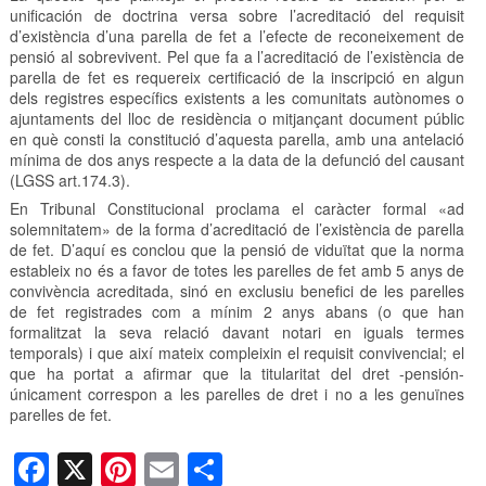
unificación de doctrina versa sobre l’acreditació del requisit
d’existència d’una parella de fet a l’efecte de reconeixement de
pensió al sobrevivent. Pel que fa a l’acreditació de l’existència de
parella de fet es requereix certificació de la inscripció en algun
dels registres específics existents a les comunitats autònomes o
ajuntaments del lloc de residència o mitjançant document públic
en què consti la constitució d’aquesta parella, amb una antelació
mínima de dos anys respecte a la data de la defunció del causant
(LGSS art.174.3).
En Tribunal Constitucional proclama el caràcter formal «ad
solemnitatem» de la forma d’acreditació de l’existència de parella
de fet. D’aquí es conclou que la pensió de viduïtat que la norma
estableix no és a favor de totes les parelles de fet amb 5 anys de
convivència acreditada, sinó en exclusiu benefici de les parelles
de fet registrades com a mínim 2 anys abans (o que han
formalitzat la seva relació davant notari en iguals termes
temporals) i que així mateix compleixin el requisit convivencial; el
que ha portat a afirmar que la titularitat del dret -pensión-
únicament correspon a les parelles de dret i no a les genuïnes
parelles de fet.
F
X
Pi
E
C