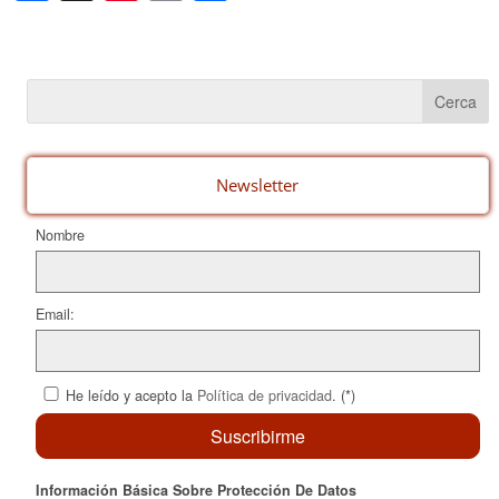
a
nt
m
o
c
er
ail
m
e
e
p
b
st
ar
o
te
o
ix
Newsletter
k
Nombre
Email:
He leído y acepto la
Política de privacidad
. (*)
Información Básica Sobre Protección De Datos