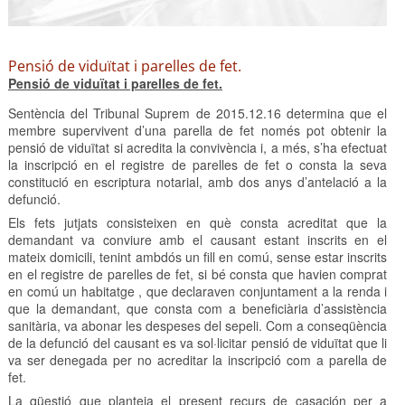
Pensió de viduïtat i parelles de fet.
Pensió de viduïtat i parelles de fet.
Sentència del Tribunal Suprem de 2015.12.16 determina que el
membre supervivent d’una parella de fet només pot obtenir la
pensió de viduïtat si acredita la convivència i, a més, s’ha efectuat
la inscripció en el registre de parelles de fet o consta la seva
constitució en escriptura notarial, amb dos anys d’antelació a la
defunció.
Els fets jutjats consisteixen en què consta acreditat que la
demandant va conviure amb el causant estant inscrits en el
mateix domicili, tenint ambdós un fill en comú, sense estar inscrits
en el registre de parelles de fet, si bé consta que havien comprat
en comú un habitatge , que declaraven conjuntament a la renda i
que la demandant, que consta com a beneficiària d’assistència
sanitària, va abonar les despeses del sepeli. Com a conseqüència
de la defunció del causant es va sol·licitar pensió de viduïtat que li
va ser denegada per no acreditar la inscripció com a parella de
fet.
La qüestió que planteja el present recurs de casación per a