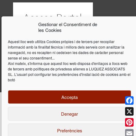
Gestionar el Consentiment de
les Cookies
Aquest lloc web utilitza Cookies pròpies i de tercers per recopilar
informació amb la finalitat tècnica i millora dels serveis com analitzar la
navegació, no es recapten ni cedeixen les dades de caràcter personal
sense el seu consentiment...
Així mateix, s'informa que aquest lloc web disposa d'enllaços a llocs web
de tercers amb polítiques de privadesa alienes a LUQUEZ ASSOCIATS
SL. L'usuari pot configurar les preferències d'instal·lació de cookies amb el
botó
Accepta
Face
Denegar
Disseny i programació web per
Dieres.com
| Lúquez Associats SL | ©
2026 All Rights Reserved |
Avís legal
X
Preferències
Pinte