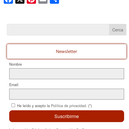
a
nt
m
o
c
er
ail
m
e
e
p
b
st
ar
o
te
o
ix
Newsletter
k
Nombre
Email:
He leído y acepto la
Política de privacidad
. (*)