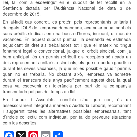
llei, tal com a esdevingut en el supòsit de fet recollit en la
Sentència dictada per l’Audiència Nacional de data 3 de
desembre de 2015.
En al·ludit cas concret, es pretén pels representants unitaris i
delegats LOLS de l’empresa demandada, acumular anualment els
seus crèdits sindicals en una bossa d’hores, incloent, el mes de
vacances. En aquest supòsit puntual, la demanda és estimada
adjudicant dit dret als treballadors tot i que el mateix no tingui
fonament legal o convencional, ja que el crèdit sindical, com ja
hem anticipat, és un permís retribuït els receptors són cada un
dels representants unitaris o sindicals, els que no poden gaudir-lo
durant les seves vacances, ja que no és possible gaudir permís
quan no es treballa. No obstant això, l’empresa va admetre
durant el transcurs dels anys pacíficament aquest dret, la qual
cosa va esdevenir en tolerància per part de la companyia
transmutada pel pas del temps en llei.
En Lúquez i Associats, condició sine qua non, és un
assessorament integral a manera d’Auditoria Laboral, recomanant
i suggerint totes les alternatives possibles empresarials, tant
d’índole col·lectiu com individual, per tal de preveure situacions
com les descrites.
F
X
Pi
E
C