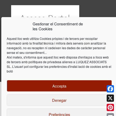
Gestionar el Consentiment de
les Cookies
Aquest lloc web utilitza Cookies pròpies i de tercers per recopilar
informació amb la finalitat tècnica i millora dels serveis com analitzar la
navegació, no es recapten ni cedeixen les dades de caràcter personal
sense el seu consentiment...
Així mateix, s'informa que aquest lloc web disposa d'enllaços a llocs web
de tercers amb polítiques de privadesa alienes a LUQUEZ ASSOCIATS
SL. L'usuari pot configurar les preferències d'instal·lació de cookies amb el
botó
Accepta
Face
Denegar
Disseny i programació web per
Dieres.com
| Lúquez Associats SL | ©
2026 All Rights Reserved |
Avís legal
X
Preferències
Pinte