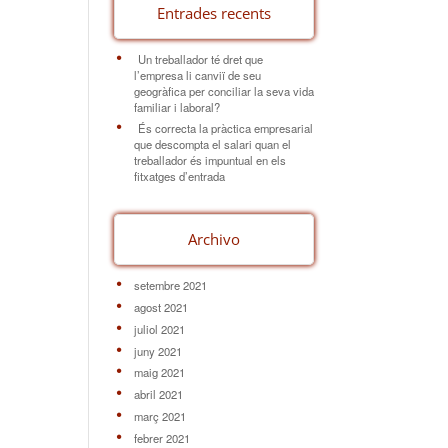
Entrades recents
Un treballador té dret que
l’empresa li canviï de seu
geogràfica per conciliar la seva vida
familiar i laboral?
És correcta la pràctica empresarial
que descompta el salari quan el
treballador és impuntual en els
fitxatges d’entrada
Archivo
setembre 2021
agost 2021
juliol 2021
juny 2021
maig 2021
abril 2021
març 2021
febrer 2021