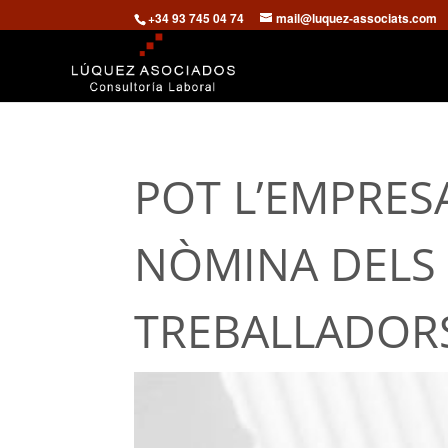
+34 93 745 04 74
mail@luquez-associats.com
POT L’EMPRES
NÒMINA DELS 
TREBALLADORS