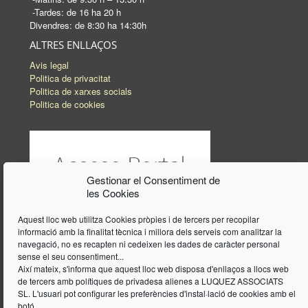
-Tardes: de 16 ha 20 h
Divendres: de 8:30 ha 14:30h
ALTRES ENLLAÇOS
Avis legal
Politica de privacitat
Politica de xarxes socials
Politica de cookies
Gestionar el Consentiment de
les Cookies
Aquest lloc web utilitza Cookies pròpies i de tercers per recopilar
informació amb la finalitat tècnica i millora dels serveis com analitzar la
navegació, no es recapten ni cedeixen les dades de caràcter personal
sense el seu consentiment...
Així mateix, s'informa que aquest lloc web disposa d'enllaços a llocs web
de tercers amb polítiques de privadesa alienes a LUQUEZ ASSOCIATS
SL. L'usuari pot configurar les preferències d'instal·lació de cookies amb el
botó