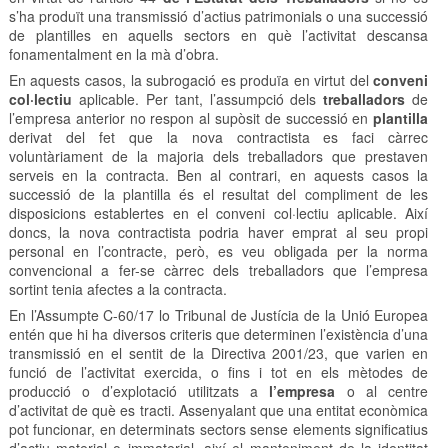
s’ha produït una transmissió d’actius patrimonials o una successió
de plantilles en aquells sectors en què l’activitat descansa
fonamentalment en la mà d’obra.
En aquests casos, la subrogació es produïa en virtut del
conveni
col·lectiu
aplicable. Per tant, l’assumpció dels
treballadors
de
l’empresa anterior no respon al supòsit de successió en
plantilla
derivat del fet que la nova contractista es faci càrrec
voluntàriament de la majoria dels treballadors que prestaven
serveis en la contracta. Ben al contrari, en aquests casos la
successió de la plantilla és el resultat del compliment de les
disposicions establertes en el conveni col·lectiu aplicable. Així
doncs, la nova contractista podria haver emprat al seu propi
personal en l’contracte, però, es veu obligada per la norma
convencional a fer-se càrrec dels treballadors que l’empresa
sortint tenia afectes a la contracta.
En l’Assumpte C-60/17 lo Tribunal de Justícia de la Unió Europea
entén que hi ha diversos criteris que determinen l’existència d’una
transmissió en el sentit de la Directiva 2001/23, que varien en
funció de l’activitat exercida, o fins i tot en els mètodes de
producció o d’explotació utilitzats a
l’empresa
o al centre
d’activitat de què es tracti. Assenyalant que una entitat econòmica
pot funcionar, en determinats sectors sense elements significatius