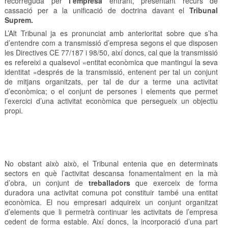
recorreguda per
l’empresa
entrant, presentant recurs de
cassació per a la unificació de doctrina davant el
Tribunal
Suprem.
L’Alt Tribunal ja es pronunciat amb anterioritat sobre que s’ha
d’entendre com a transmissió d’empresa segons el que disposen
les Directives CE 77/187 i 98/50, així doncs, cal que la transmissió
es refereixi a qualsevol «entitat econòmica que mantingui la seva
identitat «després de la transmissió, entenent per tal un conjunt
de mitjans organitzats, per tal de dur a terme una activitat
d’econòmica; o el conjunt de persones i elements que permet
l’exercici d’una activitat econòmica que persegueix un objectiu
propi.
No obstant això això, el Tribunal entenia que en determinats
sectors en què l’activitat descansa fonamentalment en la mà
d’obra, un conjunt de
treballadors
que exerceix de forma
duradora una activitat comuna pot constituir també una entitat
econòmica. El nou empresari adquireix un conjunt organitzat
d’elements que li permetrà continuar les activitats de l’empresa
cedent de forma estable. Així doncs, la incorporació d’una part