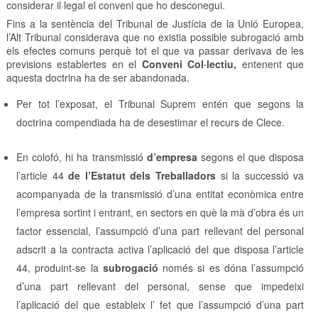
considerar il·legal el conveni que ho desconegui.
Fins a la sentència del Tribunal de Justícia de la Unió Europea,
l’Alt Tribunal considerava que no existia possible subrogació amb
els efectes comuns perquè tot el que va passar derivava de les
previsions establertes en el
Conveni Col·lectiu,
entenent que
aquesta doctrina ha de ser abandonada.
Per tot l’exposat, el Tribunal Suprem entén que segons la
doctrina compendiada ha de desestimar el recurs de Clece.
En colofó, hi ha transmissió
d’empresa
segons el que disposa
l’article 44
de l’Estatut dels Treballadors
si la successió va
acompanyada de la transmissió d’una entitat econòmica entre
l’empresa sortint i entrant, en sectors en què la mà d’obra és un
factor essencial, l’assumpció d’una part rellevant del personal
adscrit a la contracta activa l’aplicació del que disposa l’article
44, produint-se la
subrogació
només si es dóna l’assumpció
d’una part rellevant del personal, sense que impedeixi
l’aplicació del que estableix l’ fet que l’assumpció d’una part