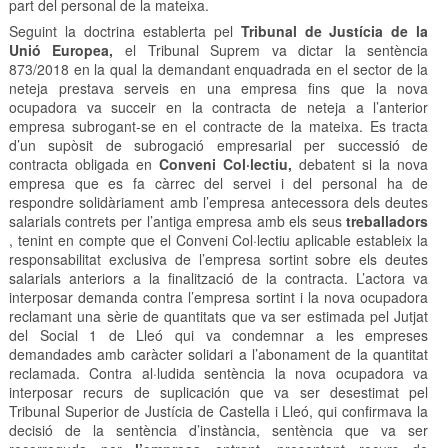
part del personal de la mateixa.
Seguint la doctrina establerta pel
Tribunal de Justícia de la
Unió Europea,
el Tribunal Suprem va dictar la sentència
873/2018 en la qual la demandant enquadrada en el sector de la
neteja prestava serveis en una empresa fins que la nova
ocupadora va succeir en la contracta de neteja a l’anterior
empresa subrogant-se en el contracte de la mateixa. Es tracta
d’un supòsit de subrogació empresarial per successió de
contracta obligada en
Conveni Col·lectiu,
debatent si la nova
empresa que es fa càrrec del servei i del personal ha de
respondre solidàriament amb l’empresa antecessora dels deutes
salarials contrets per l’antiga empresa amb els seus
treballadors
, tenint en compte que el Conveni Col·lectiu aplicable estableix la
responsabilitat exclusiva de l’empresa sortint sobre els deutes
salarials anteriors a la finalització de la contracta. L’actora va
interposar demanda contra l’empresa sortint i la nova ocupadora
reclamant una sèrie de quantitats que va ser estimada pel Jutjat
del Social 1 de Lleó qui va condemnar a les empreses
demandades amb caràcter solidari a l’abonament de la quantitat
reclamada. Contra al·ludida sentència la nova ocupadora va
interposar recurs de suplicación que va ser desestimat pel
Tribunal Superior de Justícia de Castella i Lleó, qui confirmava la
decisió de la sentència d’instància, sentència que va ser