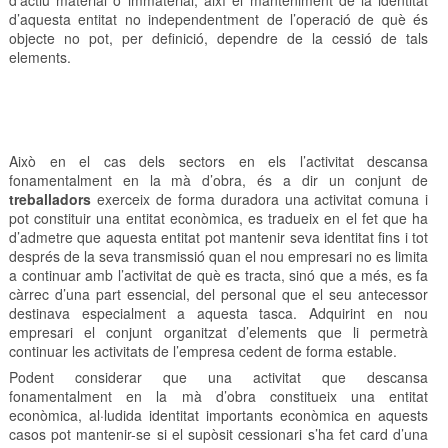
d’actiu material o immaterial, així el manteniment de la identitat
d’aquesta entitat no independentment de l’operació de què és
objecte no pot, per definició, dependre de la cessió de tals
elements.
Això en el cas dels sectors en els l’activitat descansa
fonamentalment en la mà d’obra, és a dir un conjunt de
treballadors
exerceix de forma duradora una activitat comuna i
pot constituir una entitat econòmica, es tradueix en el fet que ha
d’admetre que aquesta entitat pot mantenir seva identitat fins i tot
després de la seva transmissió quan el nou empresari no es limita
a continuar amb l’activitat de què es tracta, sinó que a més, es fa
càrrec d’una part essencial, del personal que el seu antecessor
destinava especialment a aquesta tasca. Adquirint en nou
empresari el conjunt organitzat d’elements que li permetrà
continuar les activitats de l’empresa cedent de forma estable.
Podent considerar que una activitat que descansa
fonamentalment en la mà d’obra constitueix una entitat
econòmica, al·ludida identitat importants econòmica en aquests
casos pot mantenir-se si el supòsit cessionari s’ha fet card d’una