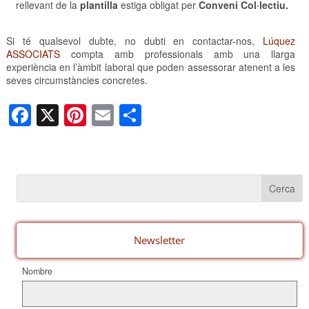
rellevant de la
plantilla
estiga obligat per
Conveni Col·lectiu.
Si té qualsevol dubte, no dubti en contactar-nos,
Lúquez
ASSOCIATS
compta amb professionals amb una llarga
experiència en l’àmbit laboral que poden assessorar atenent a les
seves circumstàncies concretes.
F
X
Pi
E
C
a
nt
m
o
c
er
ail
m
e
e
p
b
st
ar
o
te
o
ix
Newsletter
k
Nombre