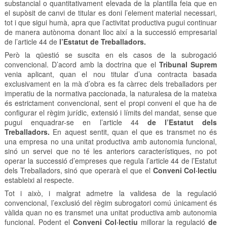
substancial o quantitativament elevada de la plantilla feia que en
el supòsit de canvi de titular es doni l’element material necessari,
tot i que sigui humà, apra que l’activitat productiva pugui continuar
de manera autònoma donant lloc així a la successió empresarial
de l’article 44 de
l’Estatut de Treballadors.
Però la qüestió se suscita en els casos de la subrogació
convencional. D’acord amb la doctrina que el
Tribunal Suprem
venia aplicant, quan el nou titular d’una contracta basada
exclusivament en la mà d’obra es fa càrrec dels treballadors per
imperatiu de la normativa paccionada, la naturalesa de la mateixa
és estrictament convencional, sent el propi conveni el que ha de
configurar el règim jurídic, extensió i límits del mandat, sense que
pugui enquadrar-se en l’article 44
de l’Estatut dels
Treballadors.
En aquest sentit, quan el que es transmet no és
una empresa no una unitat productiva amb autonomia funcional,
sinó un servei que no té les anteriors característiques, no pot
operar la successió d’empreses que regula l’article 44 de l’Estatut
dels Treballadors, sinó que operarà el que el
Conveni Col·lectiu
estableixi al respecte.
Tot i això, i malgrat admetre la validesa de la regulació
convencional, l’exclusió del règim subrogatori comú únicament és
vàlida quan no es transmet una unitat productiva amb autonomia
funcional. Podent el
Conveni Col·lectiu
millorar la regulació
de