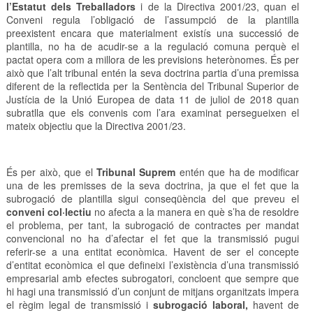
l’Estatut dels Treballadors
i de la Directiva 2001/23, quan el
Conveni regula l’obligació de l’assumpció de la plantilla
preexistent encara que materialment existís una successió de
plantilla, no ha de acudir-se a la regulació comuna perquè el
pactat opera com a millora de les previsions heterònomes. És per
això que l’alt tribunal entén la seva doctrina partia d’una premissa
diferent de la reflectida per la Sentència del Tribunal Superior de
Justícia de la Unió Europea de data 11 de juliol de 2018 quan
subratlla que els convenis com l’ara examinat persegueixen el
mateix objectiu que la Directiva 2001/23.
És per això, que el
Tribunal Suprem
entén que ha de modificar
una de les premisses de la seva doctrina, ja que el fet que la
subrogació de plantilla sigui conseqüència del que preveu el
conveni col·lectiu
no afecta a la manera en què s’ha de resoldre
el problema, per tant, la subrogació de contractes per mandat
convencional no ha d’afectar el fet que la transmissió pugui
referir-se a una entitat econòmica. Havent de ser el concepte
d’entitat econòmica el que defineixi l’existència d’una transmissió
empresarial amb efectes subrogatori, concloent que sempre que
hi hagi una transmissió d’un conjunt de mitjans organitzats impera
el règim legal de transmissió i
subrogació laboral,
havent de