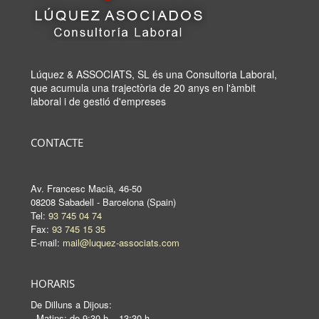
Lúquez & ASSOCIATS, SL és una Consultoria Laboral,
que acumula una trajectòria de 20 anys en l'àmbit
laboral i de gestió d'empreses
CONTACTE
Av. Francesc Macià, 46-50
08208 Sabadell - Barcelona (Spain)
Tel:
93 745 04 74
Fax:
93 745 15 35
E-mail:
mail@luquez-associats.com
HORARIS
De Dilluns a Dijous:
-Matins: de 9:30 h – 13:30 h