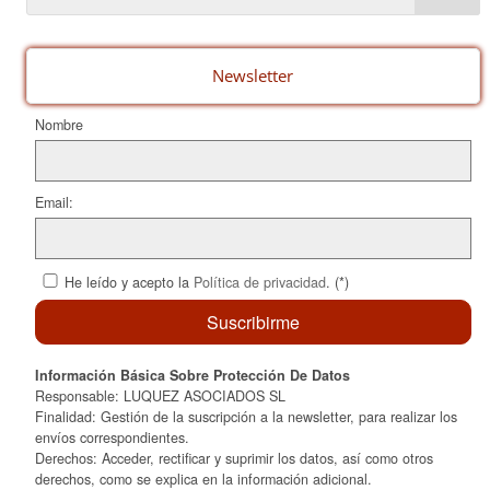
b
st
ar
o
te
o
ix
Newsletter
k
Nombre
Email:
He leído y acepto la
Política de privacidad
. (*)
Información Básica Sobre Protección De Datos
Responsable: LUQUEZ ASOCIADOS SL
Finalidad: Gestión de la suscripción a la newsletter, para realizar los
envíos correspondientes.
Derechos: Acceder, rectificar y suprimir los datos, así como otros
derechos, como se explica en la información adicional.