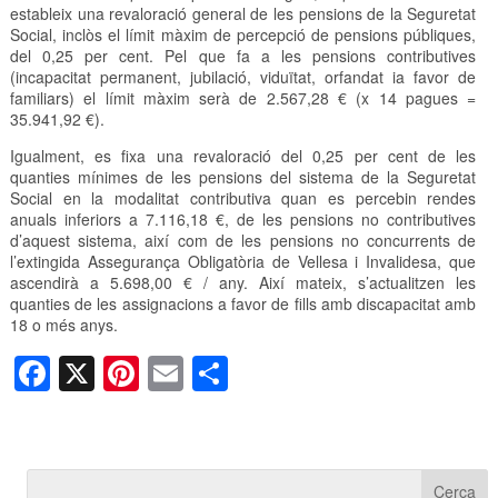
estableix una revaloració general de les pensions de la Seguretat
Social, inclòs el límit màxim de percepció de pensions públiques,
del 0,25 per cent. Pel que fa a les pensions contributives
(incapacitat permanent, jubilació, viduïtat, orfandat ia favor de
familiars) el límit màxim serà de 2.567,28 € (x 14 pagues =
35.941,92 €).
Igualment, es fixa una revaloració del 0,25 per cent de les
quanties mínimes de les pensions del sistema de la Seguretat
Social en la modalitat contributiva quan es percebin rendes
anuals inferiors a 7.116,18 €, de les pensions no contributives
d’aquest sistema, així com de les pensions no concurrents de
l’extingida Assegurança Obligatòria de Vellesa i Invalidesa, que
ascendirà a 5.698,00 € / any. Així mateix, s’actualitzen les
quanties de les assignacions a favor de fills amb discapacitat amb
18 o més anys.
F
X
Pi
E
C
a
nt
m
o
c
er
ail
m
e
e
p