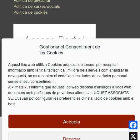
Politica de privacitat
Politica de xarxes socials
Politica de cookies
Gestionar el Consentiment de
les Cookies
Aquest lloc web utilitza Cookies pròpies i de tercers per recopilar
informació amb la finalitat tècnica i millora dels serveis com analitzar la
navegació, no es recapten ni cedeixen les dades de caràcter personal
sense el seu consentiment...
Així mateix, s'informa que aquest lloc web disposa d'enllaços a llocs web
de tercers amb polítiques de privadesa alienes a LUQUEZ ASSOCIATS
SL. L'usuari pot configurar les preferències d'instal·lació de cookies amb el
botó
Accepta
Face
Denegar
Disseny i programació web per
Dieres.com
| Lúquez Associats SL | ©