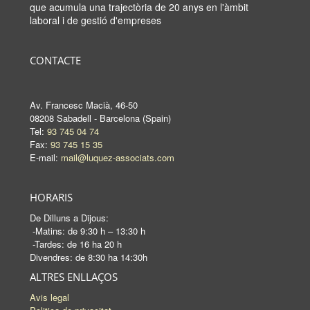
que acumula una trajectòria de 20 anys en l'àmbit
laboral i de gestió d'empreses
CONTACTE
Av. Francesc Macià, 46-50
08208 Sabadell - Barcelona (Spain)
Tel:
93 745 04 74
Fax:
93 745 15 35
E-mail:
mail@luquez-associats.com
HORARIS
De Dilluns a Dijous:
-Matins: de 9:30 h – 13:30 h
-Tardes: de 16 ha 20 h
Divendres: de 8:30 ha 14:30h
ALTRES ENLLAÇOS
Avis legal