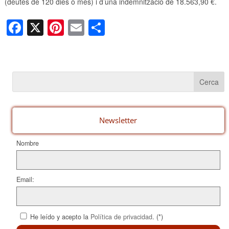
(deutes de 120 dies o més) i d’una indemnització de 18.563,90 €.
F
X
Pi
E
C
a
nt
m
o
c
er
ail
m
e
e
p
b
st
ar
o
te
o
ix
Newsletter
k
Nombre
Email:
He leído y acepto la
Política de privacidad
. (*)