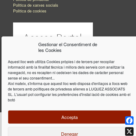
Politica de xarxes socials
Politica de cookies
Gestionar el Consentiment de
les Cookies
Aquest lloc web utilitza Cookies pròpies i de tercers per recopilar
informació amb la finalitat tècnica i millora dels serveis com analitzar la
navegació, no es recapten ni cedeixen les dades de caràcter personal
sense el seu consentiment...
Així mateix, s'informa que aquest lloc web disposa d'enllaços a llocs web
de tercers amb polítiques de privadesa alienes a LUQUEZ ASSOCIATS
SL. L'usuari pot configurar les preferències d'instal·lació de cookies amb el
botó
Accepta
Face
Denegar
Disseny i programació web per
Dieres.com
| Lúquez Associats SL | ©