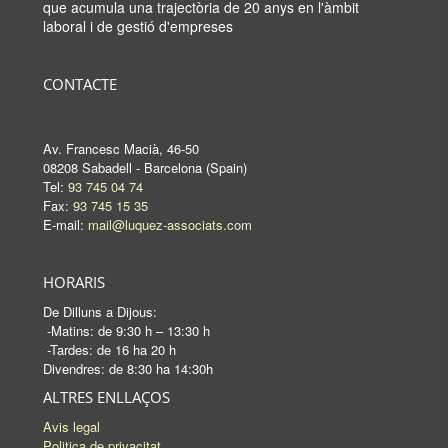
que acumula una trajectòria de 20 anys en l'àmbit
laboral i de gestió d'empreses
CONTACTE
Av. Francesc Macià, 46-50
08208 Sabadell - Barcelona (Spain)
Tel:
93 745 04 74
Fax:
93 745 15 35
E-mail:
mail@luquez-associats.com
HORARIS
De Dilluns a Dijous:
-Matins: de 9:30 h – 13:30 h
-Tardes: de 16 ha 20 h
Divendres: de 8:30 ha 14:30h
ALTRES ENLLAÇOS
Avis legal
Politica de privacitat