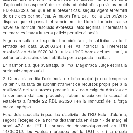
d’aplicació la suspensió de terminis administratius previstos en el
RD 463/2020, pel que en el present cas, seguia vigent el termini
de cinc dies per notificar. A majors l’art. 24.1 de la Llei 39/2015
disposa que si passat el venciment de l’termini màxim sense
haver-se notificat resolució expressa, això legitima l’interessat a
entendre estimada la seua petició per silenci positiu.
Segons resulta de l’expedient administratiu, la sol·licitud va tenir
entrada en data 2020.03.24 i es va notificar a l’interessat
resolució en data 2020.04.01 a les 10:06 hores del seu matí, a
extramurs dels cinc dies habilitats per a aquesta finalitat .
En harmonia al que avantatja, la Ilma. Magistrada-Jutge estima la
pretensió empresarial.
2. Queda s’acredita l’existència de força major, ja que l’empresa
va tenir una falta de subministrament de recursos propis per a la
realització del seu procés productiu així com caiguda dràstica de
la demanda del seu producte, trobant encaix en la causalitat
establerta a l’article 22 RDL 8/2020 i en la institució de la força
major impròpia.
Fora dels supòsits impeditius d’activitat de l’RD Estat d’alarma,
segons l’exegesi de la norma dictaminada en data 17 de març, el
propi 47.3 de l’ET i normes de desenvolupament de l’RD
1483/2012, les Pautes marcades per la DGT o / i la pròpia