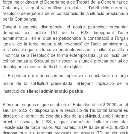
força major davant el Departament de Treball de la Generalitat de
Catalunya, la qual va notificar en data 1 d’abril dels corrents,
resolució denegatòria de no constatació de la situació proclamada
per la Companyia.
Davant d’aquesta divergència, el nostre patrocinat presentar
demanda ex. article 151 de la LRJS, impugnant l’acte
administratiu i en el qual es peticionaba la constatació a l’òrgan
judicial de la força major, amb revocació de l’acte administratiu,
reivindicació que es fundava en doble vessant, el silenci positiu a
l’notificar-se la Resolució de forma extemporània , ja col·lació, per
exhibir causa la Societat per invocar la situació pretesa per tal de
desplegar la mesura de flexibilitat exigida.
En primer ordre de coses es implorava la constatació de força
major de la sol·licitud presentada, al·legant l’aplicació de la
institució de
silenci administratiu positiu.
Atès que, segons el que estableix el Reial decret llei 8/2020, en el
seu art. 22.2 c) disposa que la resolució de l’autoritat laboral es
dictés en el termini de cinc dies des de la sol·licitud, amb l’informe
previ, si escau, de ITSS, el qual s’haurà de limitar a constatar
l’existència de força major. Així mateix, la DA 9a de el RDL 8/2020
disposa que als terminis previstos en aquest RD no els serà