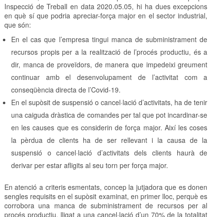
Inspecció de Treball en data 2020.05.05, hi ha dues excepcions
en què sí que podria apreciar-força major en el sector industrial,
que són:
En el cas que l’empresa tingui manca de subministrament de
recursos propis per a la realització de l’procés productiu, és a
dir, manca de proveïdors, de manera que impedeixi greument
continuar amb el desenvolupament de l’activitat com a
conseqüència directa de l’Covid-19.
En el supòsit de suspensió o cancel·lació d’activitats, ha de tenir
una caiguda dràstica de comandes per tal que pot incardinar-se
en les causes que es considerin de força major. Així les coses
la pèrdua de clients ha de ser rellevant i la causa de la
suspensió o cancel·lació d’activitats dels clients haurà de
derivar per estar afligits al seu torn per força major.
En atenció a criteris esmentats, concep la jutjadora que es donen
sengles requisits en el supòsit examinat, en primer lloc, perquè es
corrobora una manca de subministrament de recursos per al
procés productiu, lligat a una cancel·lació d’un 70% de la totalitat