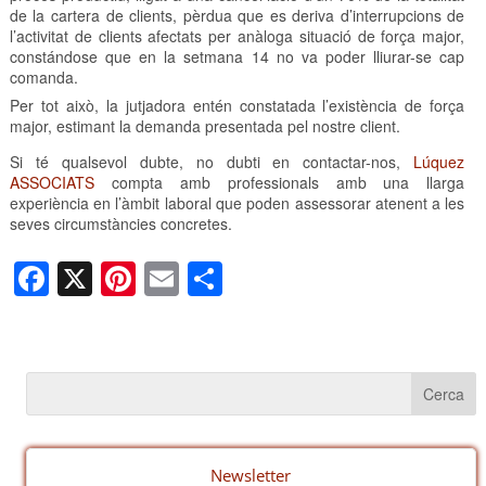
de la cartera de clients, pèrdua que es deriva d’interrupcions de
l’activitat de clients afectats per anàloga situació de força major,
constándose que en la setmana 14 no va poder lliurar-se cap
comanda.
Per tot això, la jutjadora entén constatada l’existència de força
major, estimant la demanda presentada pel nostre client.
Si té qualsevol dubte, no dubti en contactar-nos,
Lúquez
ASSOCIATS
compta amb professionals amb una llarga
experiència en l’àmbit laboral que poden assessorar atenent a les
seves circumstàncies concretes.
F
X
Pi
E
C
a
nt
m
o
c
er
ail
m
e
e
p
b
st
ar
o
te
Newsletter