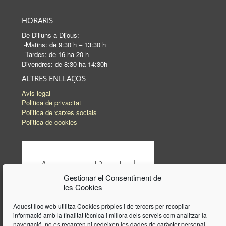
HORARIS
De Dilluns a Dijous:
-Matins: de 9:30 h – 13:30 h
-Tardes: de 16 ha 20 h
Divendres: de 8:30 ha 14:30h
ALTRES ENLLAÇOS
Avis legal
Politica de privacitat
Politica de xarxes socials
Politica de cookies
Gestionar el Consentiment de
les Cookies
Aquest lloc web utilitza Cookies pròpies i de tercers per recopilar
informació amb la finalitat tècnica i millora dels serveis com analitzar la
navegació, no es recapten ni cedeixen les dades de caràcter personal