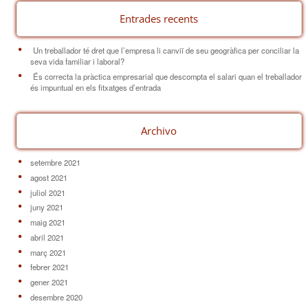
Entrades recents
Un treballador té dret que l’empresa li canviï de seu geogràfica per conciliar la
seva vida familiar i laboral?
És correcta la pràctica empresarial que descompta el salari quan el treballador
és impuntual en els fitxatges d’entrada
Archivo
setembre 2021
agost 2021
juliol 2021
juny 2021
maig 2021
abril 2021
març 2021
febrer 2021
gener 2021
desembre 2020