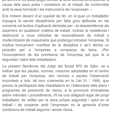
causa dels seus actes i omissions en el treball, de conformitat
amb la seva formació i les instruccions de l’empresari. »
Ens trobem davant d’un supòsit de fet, en el qual un treballador
impugna la sanció disciplinària per falta greu tipificada en els
convenis col·lectius d’aplicació derivada per «la desobediència als
superiors en qualsevol matèria de treball, inclosa la resistència i
obstrucció a nous mètodes de racionalització de treball o
modernització de maquinària que pretengui introduir l’empresa. Si
implica trencament manifest de la disciplina o se’n deriva un
perjudici per a l’empresa a companys de feina. «Per
l’incompliment de les previsions de l’empresa pel que fa a
seguretat i salut dels treballadors.
La present Sentència del Jutjat del Social Nº3 de Gijón, ve a
indicar que les pautes, normes, mesures adoptades en el centre
de treball per l’empresa, són normes o pautes l’observació
incumbeix a tots, tal com s’esmenta en la Llei 31 / 1995, que
preveu la participació dels treballadors en l’elaboració dels plans i
programes de prevenció de riscos, a la promoció d’iniciatives
sobre mètodes i procediments. Hi ha una obligació legal del propi
treballador de vetllar per la seva pròpia seguretat i salut en el
treball i de cooperar amb l’empresari en la garantia d’unes
condicions de treball segures i sense riscos.