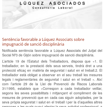
Sentència favorable a Lúquez Associats sobre
impugnació de sanció disciplinària
Notificada sentència favorable a Lúquez Associats del Jutjat del
Social Nº3 de Gijón sobre impugnació de sanció disciplinària.
L’article 19 de l’Estatut dels Treballadors, disposa que «1. El
treballador, en la prestació dels seus serveis, tindrà dret a una
protecció eficaç en matèria de seguretat i salut en el treball.2. El
treballador està obligat a observar en el seu treball les mesures
legals i reglamentàries de seguretat i salut en el treball «. Així
com l’article 29 de la Llei de Prevenció de Riscos Laborals
31/1995, estableix que «Correspon a cada treballador vetllar,
segons les seves possibilitats i mitjançant el compliment de les
mesures de prevenció que en cada cas siguin adoptades, per la
seva pròpia seguretat i salut en el treball i per la d’aquelles altres
persones a les quals pugui afectar la seva activitat professional, a