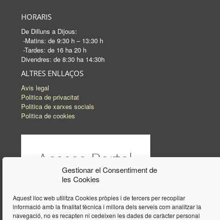
HORARIS
De Dilluns a Dijous:
-Matins: de 9:30 h – 13:30 h
-Tardes: de 16 ha 20 h
Divendres: de 8:30 ha 14:30h
ALTRES ENLLAÇOS
Avis legal
Politica de privacitat
Politica de xarxes socials
Politica de cookies
Gestionar el Consentiment de
les Cookies
Aquest lloc web utilitza Cookies pròpies i de tercers per recopilar
informació amb la finalitat tècnica i millora dels serveis com analitzar la
navegació, no es recapten ni cedeixen les dades de caràcter personal