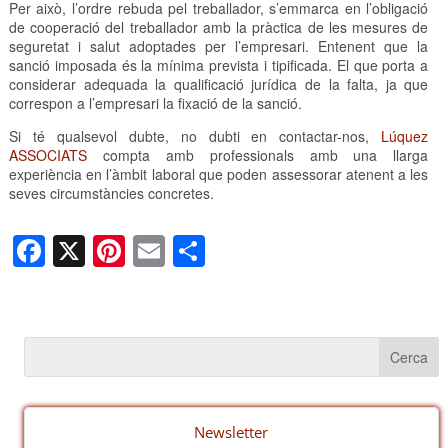
Per això, l’ordre rebuda pel treballador, s’emmarca en l’obligació
de cooperació del treballador amb la pràctica de les mesures de
seguretat i salut adoptades per l’empresari. Entenent que la
sanció imposada és la mínima prevista i tipificada. El que porta a
considerar adequada la qualificació jurídica de la falta, ja que
correspon a l’empresari la fixació de la sanció.
Si té qualsevol dubte, no dubti en contactar-nos,
Lúquez
ASSOCIATS
compta amb professionals amb una llarga
experiència en l’àmbit laboral que poden assessorar atenent a les
seves circumstàncies concretes.
F
X
Pi
E
C
a
nt
m
o
c
er
ail
m
e
e
p
b
st
ar
o
te
o
ix
Newsletter