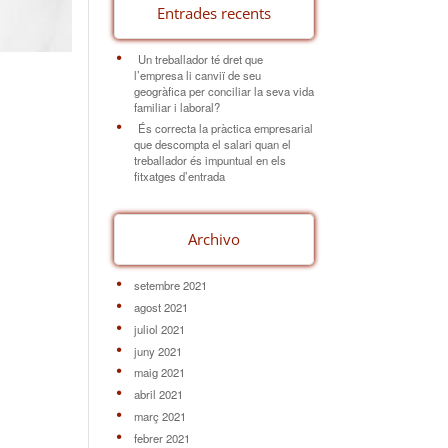
Entrades recents
Un treballador té dret que
l’empresa li canviï de seu
geogràfica per conciliar la seva vida
familiar i laboral?
És correcta la pràctica empresarial
que descompta el salari quan el
treballador és impuntual en els
fitxatges d’entrada
Archivo
setembre 2021
agost 2021
juliol 2021
juny 2021
maig 2021
abril 2021
març 2021
febrer 2021