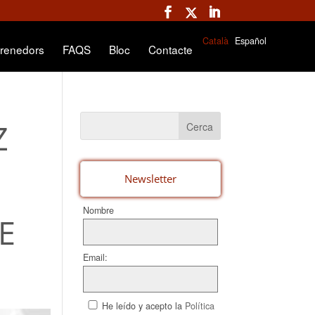
Català
Español
renedors
FAQS
Bloc
Contacte
Z
Newsletter
Nombre
E
Email:
He leído y acepto la
Política