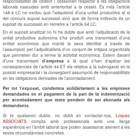
responsabilitat de cedent i cessionari respecte a les obligacions
laborals nascudes amb anterioritat a la cessió. És més l’article
148.4 LC no exclou que l’adquisició d’una unitat productiva al si
del concurs suposi successió sinó que de forma indirecta és un
supòsit de successió en remetre a l’article 64 LC.
En el supòsit analitzat no hi ha dubte que amb l’adjudicació de la
unitat productiva autònoma s’ha produït una transmissió d’una
entitat econòmica que manté la seva identitat a través de
l’assumpció per l’adjudicatària d’un conjunt de mitjans organitzats
que permeten dur a terme la activitat econòmica. Estem davant
d’una transmissió
d’empresa
a la qual s’han d’aplicar les
conseqüències de l’article 44 ET els relatius a la subrogació en la
posició empresarial i la consegüent assumpció de responsabilitats
en les obligacions derivades de l’acomiadament.
Per tot l’exposat, condemna solidàriament a les empreses
demandades en el pagament de la part de la indemnització
per acomiadament que resta pendent de ser abonada als
demandants.
Si té qualsevol dubte, no dubti en contactar-nos,
Lúquez
ASSOCIATS
compta amb professionals amb una llarga
experiència en l’àmbit laboral que poden assessorar atenent a les
seves circumstàncies concretes.