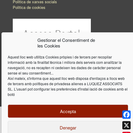
Politica de xarxes socials
Politica de cookies
Gestionar el Consentiment de
les Cookies
Aquest lloc web utilitza Cookies pròpies i de tercers per recopilar
informació amb la finalitat tècnica i millora dels serveis com analitzar la
navegació, no es recapten ni cedeixen les dades de caràcter personal
sense el seu consentiment...
Així mateix, s'informa que aquest lloc web disposa d'enllaços a llocs web
de tercers amb polítiques de privadesa alienes a LUQUEZ ASSOCIATS
SL. L'usuari pot configurar les preferències d'instal·lació de cookies amb el
botó
Accepta
Face
Denegar
Disseny i programació web per
Dieres.com
| Lúquez Associats SL | ©
2026 All Rights Reserved |
Avís legal