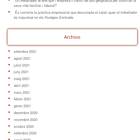
Un treballador té dret que l’empresa li canviï de seu geogràfica per conciliar la
seva vida familiar i laboral?
És correcta la pràctica empresarial que descompta el salari quan el treballador
és impuntual en els fitxatges d’entrada
Archivo
setembre 2021
agost 2021
juliol 2021
juny 2021
maig 2021
abril 2021
març 2021
febrer 2021
gener 2021
desembre 2020
novembre 2020
octubre 2020
setembre 2020
agost 2020