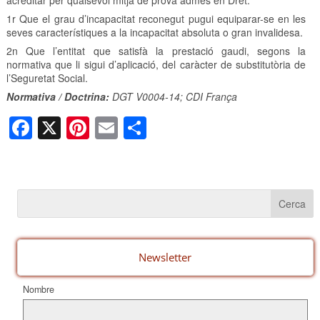
acreditar per qualsevol mitjà de prova admès en Dret:
1r Que el grau d’incapacitat reconegut pugui equiparar-se en les
seves característiques a la incapacitat absoluta o gran invalidesa.
2n Que l’entitat que satisfà la prestació gaudi, segons la
normativa que li sigui d’aplicació, del caràcter de substitutòria de
l’Seguretat Social.
Normativa / Doctrina:
DGT V0004-14; CDI França
F
X
Pi
E
C
a
nt
m
o
c
er
ail
m
e
e
p
b
st
ar
o
te
o
ix
Newsletter
k
Nombre