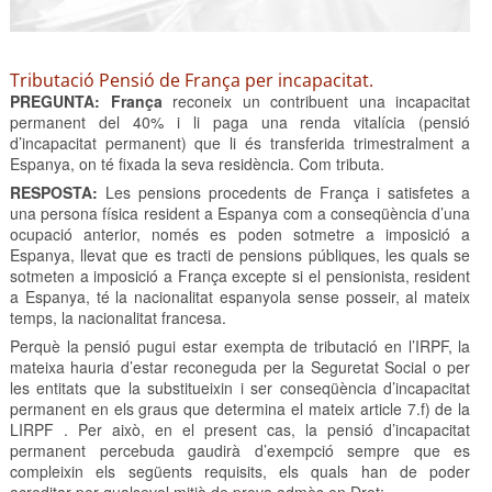
Tributació Pensió de França per incapacitat.
PREGUNTA: França
reconeix un contribuent una incapacitat
permanent del 40% i li paga una renda vitalícia (pensió
d’incapacitat permanent) que li és transferida trimestralment a
Espanya, on té fixada la seva residència. Com tributa.
RESPOSTA:
Les pensions procedents de França i satisfetes a
una persona física resident a Espanya com a conseqüència d’una
ocupació anterior, només es poden sotmetre a imposició a
Espanya, llevat que es tracti de pensions públiques, les quals se
sotmeten a imposició a França excepte si el pensionista, resident
a Espanya, té la nacionalitat espanyola sense posseir, al mateix
temps, la nacionalitat francesa.
Perquè la pensió pugui estar exempta de tributació en l’IRPF, la
mateixa hauria d’estar reconeguda per la Seguretat Social o per
les entitats que la substitueixin i ser conseqüència d’incapacitat
permanent en els graus que determina el mateix article 7.f) de la
LIRPF . Per això, en el present cas, la pensió d’incapacitat
permanent percebuda gaudirà d’exempció sempre que es
compleixin els següents requisits, els quals han de poder