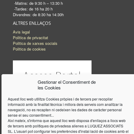
-Matins: de 9:30 h – 13:30 h
-Tardes: de 16 ha 20 h
Divendres: de 8:30 ha 14:30h
ALTRES ENLLAÇOS
Avis legal
Politica de privacitat
Politica de xarxes socials
Politica de cookies
Gestionar el Consentiment de
les Cookies
Aquest lloc web utilitza Cookies pròpies i de tercers per recopilar
informació amb la finalitat tècnica i millora dels serveis com analitzar la
navegació, no es recapten ni cedeixen les dades de caràcter personal
sense el seu consentiment...
Així mateix, s'informa que aquest lloc web disposa d'enllaços a llocs web
de tercers amb polítiques de privadesa alienes a LUQUEZ ASSOCIATS
SL. L'usuari pot configurar les preferències d'instal·lació de cookies amb el