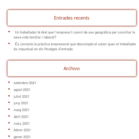
Entrades recents
Un treballador té dret que l’empresa li canviï de seu geogràfica per conciliar la
seva vida familiar i laboral?
És correcta la pràctica empresarial que descompta el salari quan el treballador
és impuntual en els fitxatges d’entrada
Archivo
setembre 2021
agost 2021
juliol 2021
juny 2021
maig 2021
abril 2021
març 2021
febrer 2021
gener 2021