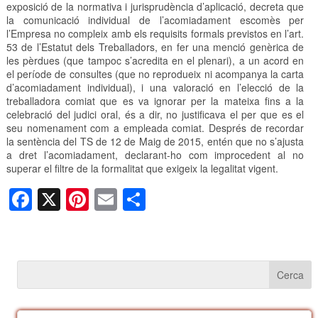
exposició de la normativa i jurisprudència d’aplicació, decreta que
la comunicació individual de l’acomiadament escomès per
l’Empresa no compleix amb els requisits formals previstos en l’art.
53 de l’Estatut dels Treballadors, en fer una menció genèrica de
les pèrdues (que tampoc s’acredita en el plenari), a un acord en
el període de consultes (que no reprodueix ni acompanya la carta
d’acomiadament individual), i una valoració en l’elecció de la
treballadora comiat que es va ignorar per la mateixa fins a la
celebració del judici oral, és a dir, no justificava el per que es el
seu nomenament com a empleada comiat. Després de recordar
la sentència del TS de 12 de Maig de 2015, entén que no s’ajusta
a dret l’acomiadament, declarant-ho com improcedent al no
superar el filtre de la formalitat que exigeix ​​la legalitat vigent.
F
X
Pi
E
C
a
nt
m
o
c
er
ail
m
e
e
p
b
st
ar
o
te