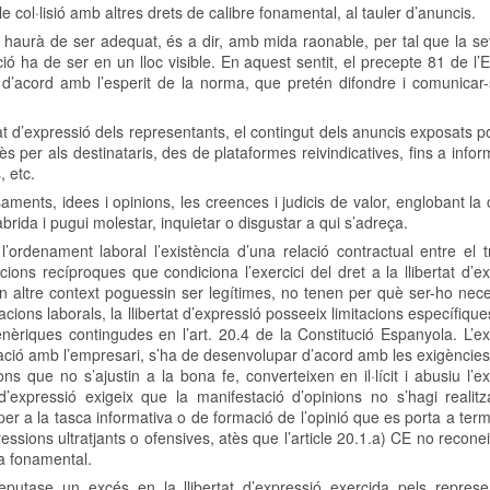
 col·lisió amb altres drets de calibre fonamental, al tauler d’anuncis.
is haurà de ser adequat, és a dir, amb mida raonable, per tal que la s
ió ha de ser en un lloc visible. En aquest sentit, el precepte 81 de l’
i, d’acord amb l’esperit de la norma, que pretén difondre i comunicar
t d’expressió dels representants, el contingut dels anuncis exposats po
ès per als destinataris, des de plataformes reivindicatives, fins a info
, etc.
ents, idees i opinions, les creences i judicis de valor, englobant la c
abrida i pugui molestar, inquietar o disgustar a qui s’adreça.
 l’ordenament laboral l’existència d’una relació contractual entre el t
ions recíproques que condiciona l’exercici del dret a la llibertat d’e
 altre context poguessin ser legítimes, no tenen per què ser-ho nec
lacions laborals, la llibertat d’expressió posseeix limitacions específiqu
enèriques contingudes en l’art. 20.4 de la Constitució Espanyola. L’ex
relació amb l’empresari, s’ha de desenvolupar d’acord amb les exigèncie
ons que no s’ajustin a la bona fe, converteixen en il·lícit i abusiu l’ex
 d’expressió exigeix ​​que la manifestació d’opinions no s’hagi realit
 per a la tasca informativa o de formació de l’opinió que es porta a term
ressions ultratjants o ofensives, atès que l’article 20.1.a) CE no recone
ma fonamental.
putase un excés en la llibertat d’expressió exercida pels represe