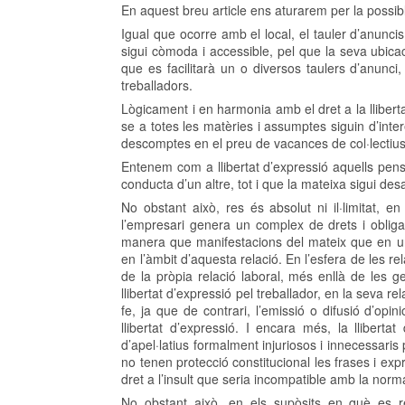
En aquest breu article ens aturarem per la possible
Igual que ocorre amb el local, el tauler d’anunc
sigui còmoda i accessible, pel que la seva ubicac
que es facilitarà un o diversos taulers d’anunc
treballadors.
Lògicament i en harmonia amb el dret a la lliberta
se a totes les matèries i assumptes siguin d’inter
descomptes en el preu de vacances de col·lectius
Entenem com a llibertat d’expressió aquells pensam
conducta d’un altre, tot i que la mateixa sigui des
No obstant això, res és absolut ni il·limitat, en
l’empresari genera un complex de drets i obligac
manera que manifestacions del mateix que en un
en l’àmbit d’aquesta relació. En l’esfera de les re
de la pròpia relació laboral, més enllà de les g
llibertat d’expressió pel treballador, en la seva 
fe, ja que de contrari, l’emissió o difusió d’opini
llibertat d’expressió. I encara més, la llibertat
d’apel·latius formalment injuriosos i innecessaris
no tenen protecció constitucional les frases i exp
dret a l’insult que seria incompatible amb la nor
No obstant això, en els supòsits en què es re