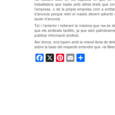
treballadors que topés amb altres drets que conc
l’empresa, o de la pròpia empresa com a entitat 
d’anuncis perquè retiri el mateix devent advertir
tauler d’anuncis
Tot i l’anterior i reiterant la màxima que res és 
que els sindicats facilitin, ja que això palmàriam
publicar informació sindical.
Així doncs, ens topem amb la miscel·lània de de
sobre la base del respecte entendre que «la llibe
F
X
Pi
E
C
a
nt
m
o
c
er
ail
m
e
e
p
b
st
ar
o
te
o
ix