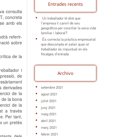
Entrades recents
eva consulta
ET, concreta
Un treballador té dret que
-se amb els
l’empresa li canviï de seu
geogràfica per conciliar la seva vida
familiar i laboral?
drà referir-
És correcta la pràctica empresarial
rmació sobre
que descompta el salari quan el
treballador és impuntual en els
fitxatges d’entrada
rítica de la
reballador i
Archivo
xpressió, de
essàriament
es derivades
setembre 2021
ercici de la
agost 2021
s de la bona
juliol 2021
ercici de la
juny 2021
zat a través
maig 2021
e. Per tant,
abril 2021
ix un pretès
març 2021
febrer 2021
ntants dels