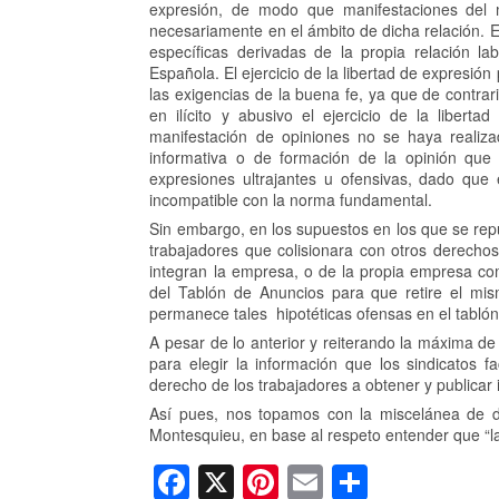
expresión, de modo que manifestaciones del m
necesariamente en el ámbito de dicha relación. En
específicas derivadas de la propia relación la
Española. El ejercicio de la libertad de expresión
las exigencias de la buena fe, ya que de contrar
en ilícito y abusivo el ejercicio de la liber
manifestación de opiniones no se haya realiza
informativa o de formación de la opinión que 
expresiones ultrajantes u ofensivas, dado que 
incompatible con la norma fundamental.
Sin embargo, en los supuestos en los que se repu
trabajadores que colisionara con otros derechos
integran la empresa, o de la propia empresa com
del Tablón de Anuncios para que retire el mism
permanece tales hipotéticas ofensas en el tabló
A pesar de lo anterior y reiterando la máxima 
para elegir la información que los sindicatos f
derecho de los trabajadores a obtener y publicar 
Así pues, nos topamos con la miscelánea de 
Montesquieu, en base al respeto entender que “l
F
X
Pi
E
C