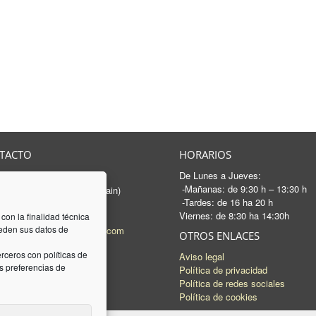
TACTO
HORARIOS
De Lunes a Jueves:
rancesc Macià, 46-50
-Mañanas: de 9:30 h – 13:30 h
 Sabadell - Barcelona (Spain)
-Tardes: de 16 ha 20 h
3 745 04 74
Viernes: de 8:30 ha 14:30h
93 745 15 35
 con la finalidad técnica
ceden sus datos de
l:
mail@luquez-associats.com
OTROS ENLACES
rceros con políticas de
Aviso legal
 preferencias de
Política de privacidad
Política de redes sociales
Política de cookies