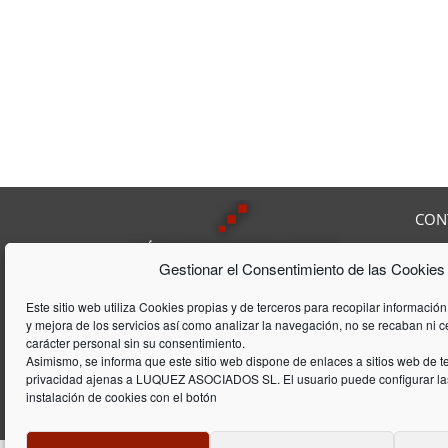
CON
Av. F
Gestionar el Consentimiento de las Cookies
08208
Tel:
9
Lúquez & ASSOCIATS, SL es una
Fax:
Este sitio web utiliza Cookies propias y de terceros para recopilar información
Consultoría Laboral, que acumula
y mejora de los servicios así como analizar la navegación, no se recaban ni 
E-mai
una trayectória de 20 años en el
carácter personal sin su consentimiento.
ámbito laboral y de gestión de
Asimismo, se informa que este sitio web dispone de enlaces a sitios web de te
privacidad ajenas a LUQUEZ ASOCIADOS SL. El usuario puede configurar las
empresas
instalación de cookies con el botón