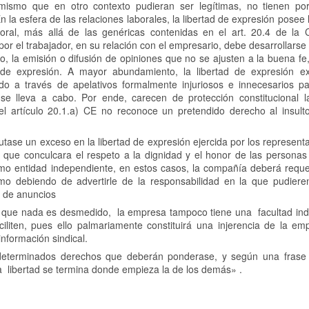
ismo que en otro contexto pudieran ser legítimas, no tienen po
 la esfera de las relaciones laborales, la libertad de expresión posee 
boral, más allá de las genéricas contenidas en el art. 20.4 de la C
 por el trabajador, en su relación con el empresario, debe desarrollars
io, la emisión o difusión de opiniones que no se ajusten a la buena fe
tad de expresión. A mayor abundamiento, la libertad de expresión e
do a través de apelativos formalmente injuriosos e innecesarios pa
se lleva a cabo. Por ende, carecen de protección constitucional l
el artículo 20.1.a) CE no reconoce un pretendido derecho al insult
tase un exceso en la libertad de expresión ejercida por los represent
 que conculcara el respeto a la dignidad y el honor de las personas 
o entidad independiente, en estos casos, la compañía deberá requerir
o debiendo de advertirle de la responsabilidad en la que pudieren 
n de anuncios
de que nada es desmedido, la empresa tampoco tiene una facultad ind
aciliten, pues ello palmariamente constituirá una injerencia de la em
información sindical.
determinados derechos que deberán ponderase, y según una frase 
a libertad se termina donde empieza la de los demás» .