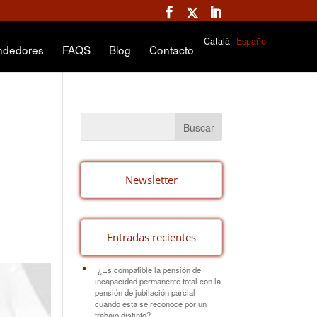
Català
Español
ndedores
FAQS
Blog
Contacto
Newsletter
Entradas recientes
¿Es compatible la pensión de
incapacidad permanente total con la
pensión de jubilación parcial
cuando esta se reconoce por un
trabajo distinto?