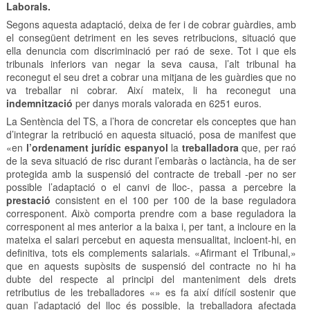
Laborals.
Segons aquesta adaptació, deixa de fer i de cobrar guàrdies, amb
el consegüent detriment en les seves retribucions, situació que
ella denuncia com discriminació per raó de sexe. Tot i que els
tribunals inferiors van negar la seva causa, l’alt tribunal ha
reconegut el seu dret a cobrar una mitjana de les guàrdies que no
va treballar ni cobrar. Així mateix, li ha reconegut una
indemnització
per danys morals valorada en 6251 euros.
La Sentència del TS, a l’hora de concretar els conceptes que han
d’integrar la retribució en aquesta situació, posa de manifest que
«en
l’ordenament jurídic espanyol
la
treballadora
que, per raó
de la seva situació de risc durant l’embaràs o lactància, ha de ser
protegida amb la suspensió del contracte de treball -per no ser
possible l’adaptació o el canvi de lloc-, passa a percebre la
prestació
consistent en el 100 per 100 de la base reguladora
corresponent. Això comporta prendre com a base reguladora la
corresponent al mes anterior a la baixa i, per tant, a incloure en la
mateixa el salari percebut en aquesta mensualitat, incloent-hi, en
definitiva, tots els complements salarials. «Afirmant el Tribunal,»
que en aquests supòsits de suspensió del contracte no hi ha
dubte del respecte al principi del manteniment dels drets
retributius de les treballadores «» es fa així difícil sostenir que
quan l’adaptació del lloc és possible, la treballadora afectada