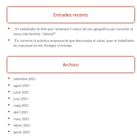
Entrades recents
Un treballador té dret que l’empresa li canviï de seu geogràfica per conciliar la
seva vida familiar i laboral?
És correcta la pràctica empresarial que descompta el salari quan el treballador
és impuntual en els fitxatges d’entrada
Archivo
setembre 2021
agost 2021
juliol 2021
juny 2021
maig 2021
abril 2021
març 2021
febrer 2021
gener 2021