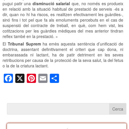
pugui patir una
disminució salarial
que, no només es produeix
en relació amb la situació habitual de prestació de serveis -és a
dir, quan no hi ha riscos, es realitzen efectivament les guàrdies-,
sinó fins i tot pel que fa als emoluments percebuts en el cas de
suspensió del contracte de treball, en què, com hem vist, les
cotitzacions per les guàrdies mèdiques del mes anterior tindran
reflex també en la prestació. »
El
Tribunal Suprem
ha emès aquesta sentència d’unificació de
doctrina, assentant definitivament el criteri que cap dona, ni
embarassada ni lactant, ha de patir detriment en les seves
retribucions per causa de la protecció de la seva salut, la del fetus
o la de la criatura lactant.
F
X
Pi
E
C
a
nt
m
o
c
er
ail
m
e
e
p
b
st
ar
o
te