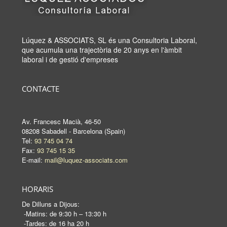
Lúquez & ASSOCIATS, SL és una Consultoria Laboral,
que acumula una trajectòria de 20 anys en l'àmbit
laboral i de gestió d'empreses
CONTACTE
Av. Francesc Macià, 46-50
08208 Sabadell - Barcelona (Spain)
Tel:
93 745 04 74
Fax:
93 745 15 35
E-mail:
mail@luquez-associats.com
HORARIS
De Dilluns a Dijous:
-Matins: de 9:30 h – 13:30 h
-Tardes: de 16 ha 20 h