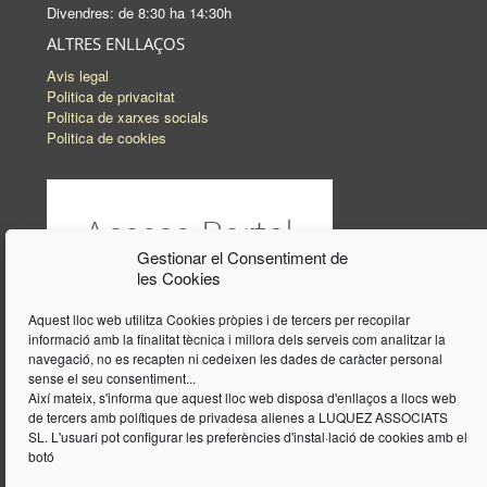
Divendres: de 8:30 ha 14:30h
ALTRES ENLLAÇOS
Avis legal
Politica de privacitat
Politica de xarxes socials
Politica de cookies
Gestionar el Consentiment de
les Cookies
Aquest lloc web utilitza Cookies pròpies i de tercers per recopilar
informació amb la finalitat tècnica i millora dels serveis com analitzar la
navegació, no es recapten ni cedeixen les dades de caràcter personal
sense el seu consentiment...
Així mateix, s'informa que aquest lloc web disposa d'enllaços a llocs web
de tercers amb polítiques de privadesa alienes a LUQUEZ ASSOCIATS
SL. L'usuari pot configurar les preferències d'instal·lació de cookies amb el
botó