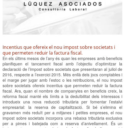
Incentius que ofereix el nou impost sobre societats i
que permeten reduir la factura fiscal.
En els últims mesos de l’any és quan les empreses amb beneficis
planifiquen el tancament fiscal amb l’objectiu d’optimitzar la
declaració de l’impost sobre societats que presentaran al juliol de
2016, respecte a l’exercici 2015. Més enllà dels jocs comptables i
el marge per jugar amb l’estoc o les retribucions, el nou impost
sobre societats ofereix incentius que permeten reduir la factura
fiscal. Ara, quan el nombre de companyies en beneficis creix, la
reforma fiscal manté els límits a la deduïbilitat dels interessos i
introdueix una nova reducció tributària per fomentar l’estalvi
empresarial: la reserva de capitalització. Si bé s’elimina el
gravamen més reduït per a mitjanes i petites empreses, el nou
impost sobre societats incorpora una rebaixa tributària exclusiva
per a pimes i batejada com a reserva d’anivellament. És un