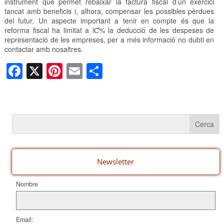
instrument que permet rebaixar la factura fiscal d’un exercici
tancat amb beneficis i, alhora, compensar les possibles pèrdues
del futur. Un aspecte important a tenir en compte és que la
reforma fiscal ha limitat a lƇ% la deducció de les despeses de
representació de les empreses, per a més informació no dubti en
contactar amb nosaltres.
F
X
Pi
E
C
a
nt
m
o
c
er
ail
m
e
e
p
b
st
ar
o
te
o
ix
Newsletter
k
Nombre
Email: