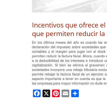
Incentivos que ofrece e
que permiten reducir la f
En los últimos meses del año es cuando las empr
declaración del impuesto sobre sociedades que p
contables y el margen para jugar con el stock 
permiten reducir la factura fiscal. Ahora, cuando
a la deducibilidad de los intereses e introduce 
capitalización. Si bien se elimina el gravam
sociedades incorpora una rebaja tributaria excl
permite rebajar la factura fiscal de un ejercicio
aspecto importante a tener en cuenta es que la 
las empresas,para mayor información no dude en
F
X
Pi
E
C
a
nt
m
o