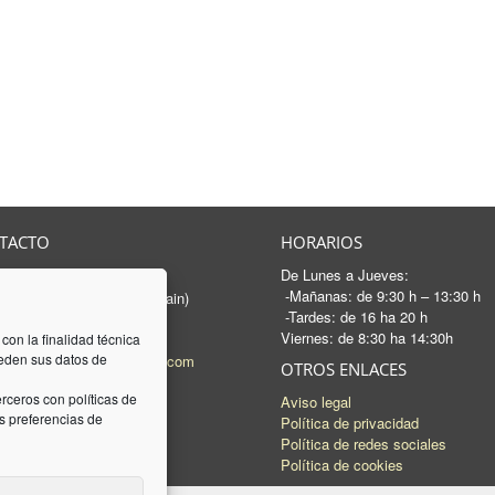
TACTO
HORARIOS
De Lunes a Jueves:
rancesc Macià, 46-50
-Mañanas: de 9:30 h – 13:30 h
 Sabadell - Barcelona (Spain)
-Tardes: de 16 ha 20 h
3 745 04 74
Viernes: de 8:30 ha 14:30h
93 745 15 35
 con la finalidad técnica
ceden sus datos de
l:
mail@luquez-associats.com
OTROS ENLACES
rceros con políticas de
Aviso legal
 preferencias de
Política de privacidad
Política de redes sociales
Política de cookies