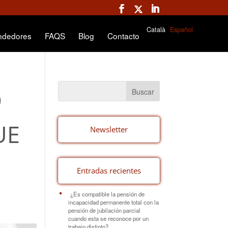
Català
Español
ndedores
FAQS
Blog
Contacto
O
UE
Newsletter
Entradas recientes
¿Es compatible la pensión de
incapacidad permanente total con la
pensión de jubilación parcial
cuando esta se reconoce por un
trabajo distinto?