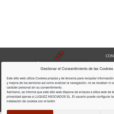
CON
Av. F
Gestionar el Consentimiento de las Cookies
08208
Tel:
9
Lúquez & ASSOCIATS, SL es una
Fax:
Este sitio web utiliza Cookies propias y de terceros para recopilar información
Consultoría Laboral, que acumula
y mejora de los servicios así como analizar la navegación, no se recaban ni 
E-mai
una trayectória de 20 años en el
carácter personal sin su consentimiento.
ámbito laboral y de gestión de
Asimismo, se informa que este sitio web dispone de enlaces a sitios web de te
privacidad ajenas a LUQUEZ ASOCIADOS SL. El usuario puede configurar las
empresas
instalación de cookies con el botón