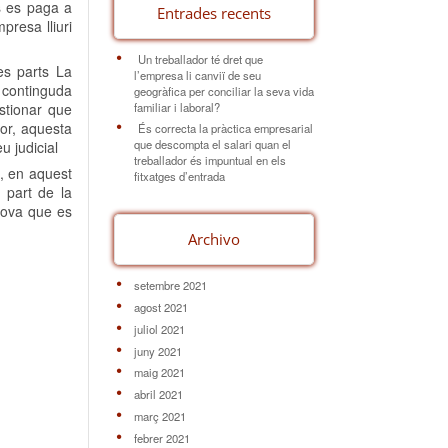
s es paga a
Entrades recents
presa lliuri
Un treballador té dret que
es parts La
l’empresa li canviï de seu
t continguda
geogràfica per conciliar la seva vida
familiar i laboral?
stionar que
ior, aquesta
És correcta la pràctica empresarial
que descompta el salari quan el
u judicial
treballador és impuntual en els
a, en aquest
fitxatges d’entrada
r part de la
rova que es
Archivo
setembre 2021
agost 2021
juliol 2021
juny 2021
maig 2021
abril 2021
març 2021
febrer 2021