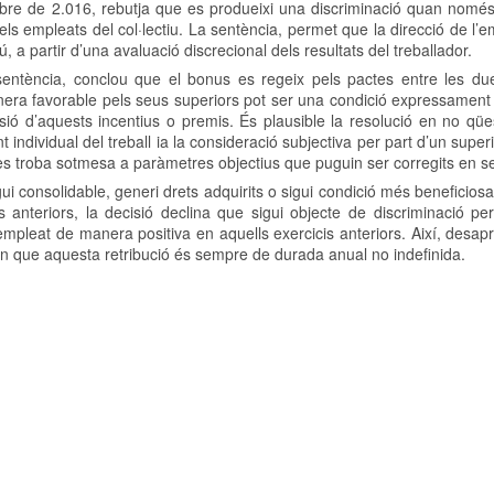
bre de 2.016, rebutja que es produeixi una discriminació quan nomé
ls empleats del col·lectiu. La sentència, permet que la direcció de l’em
, a partir d’una avaluació discrecional dels resultats del treballador.
sentència, conclou que el bonus es regeix pels pactes entre les du
anera favorable pels seus superiors pot ser una condició expressamen
ó d’aquests incentius o premis. És plausible la resolució en no qüe
ndividual del treball ia la consideració subjectiva per part d’un super
 es troba sotmesa a paràmetres objectius que puguin ser corregits en se
ui consolidable, generi drets adquirits o sigui condició més beneficios
s anteriors, la decisió declina que sigui objecte de discriminació pe
mpleat de manera positiva en aquells exercicis anteriors. Així, desap
tén que aquesta retribució és sempre de durada anual no indefinida.