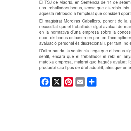
El TSJ de Madrid, en Sentència de 14 de setem
uns treballadors bonus, sense que els rebin tots e
aquesta retribució a l’empleat que consideri oportú
El magistrat Moreiras Caballero, ponent de la 
necessitat que el treballador sigui avaluat de m
en la normativa d’una empresa sobre la concessi
quan els bonus es basen en part en l’acompliment i
avaluació personal és discrecional i, per tant, no
D’altra banda, la sentència nega que el bonus sig
sentit, encara que el treballador el rebi en any
mateixa empresa, malgrat que hagués avaluat l’e
produeixi cap tipus de dret adquirit, atès que en
F
X
Pi
E
C
a
nt
m
o
c
er
ail
m
e
e
p
b
st
ar
o
te