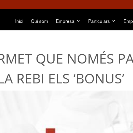
Inici
Qui som
Empresa
Particulars
Emp
PERMET QUE NOMÉS P
LA REBI ELS ‘BONUS’