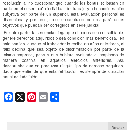
resolución al no cuestionar que cuando los bonus se basan en
parte en el desempeño individual del trabajo y a la consideración
subjetiva por parte de un superior, esta evaluación personal es
discrecional y, por tanto, no se encuentra sometida a parámetros
objetivos que puedan ser corregidos en sede judicial
Por otra parte, la sentencia niega que el bonus sea consolidable,
genere derechos adquiridos o sea condición más beneficiosa, en
este sentido, aunque el trabajador lo reciba en años anteriores, el
fallo declina que sea objeto de discriminación por parte de la
misma empresa, pese a que hubiera evaluado al empleado de
manera positiva en aquellos ejercicios anteriores. Así,
desaprueba que se produzca ningún tipo de derecho adquirido,
dado que entiende que esta retribución es siempre de duración
anual no indefinida.
F
X
Pi
E
C
a
nt
m
o
c
er
ail
m
e
e
p