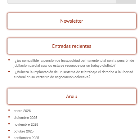
b
st
ar
o
tir
o
Newsletter
k
Entradas recientes
¿Es compatible la pensión de incapacidad permanente total con la pensión de
jubilación parcial cuando esta se reconoce por un trabajo distinto?
¿Vulnera la implantación de un sistema de teletrabajo el derecho a la libertad
sindical en su vertiente de negociación colectiva?
Arxiu
enero 2026
diciembre 2025
noviembre 2025
octubre 2025
septiembre 2025