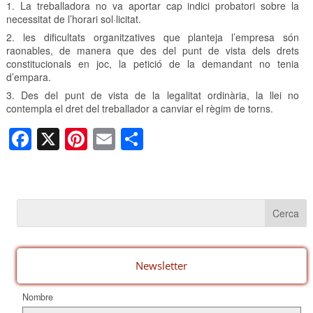
1. La treballadora no va aportar cap indici probatori sobre la
necessitat de l’horari sol·licitat.
2. les dificultats organitzatives que planteja l’empresa són
raonables, de manera que des del punt de vista dels drets
constitucionals en joc, la petició de la demandant no tenia
d’empara.
3. Des del punt de vista de la legalitat ordinària, la llei no
contempla el dret del treballador a canviar el règim de torns.
F
X
Pi
E
C
a
nt
m
o
c
er
ail
m
e
e
p
b
st
ar
o
te
o
ix
Newsletter
k
Nombre