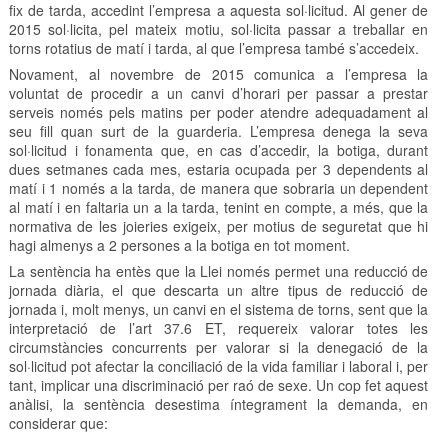
fix de tarda, accedint l’empresa a aquesta sol·licitud. Al gener de
2015 sol·licita, pel mateix motiu, sol·licita passar a treballar en
torns rotatius de matí i tarda, al que l’empresa també s’accedeix.
Novament, al novembre de 2015 comunica a l’empresa la
voluntat de procedir a un canvi d’horari per passar a prestar
serveis només pels matins per poder atendre adequadament al
seu fill quan surt de la guarderia. L’empresa denega la seva
sol·licitud i fonamenta que, en cas d’accedir, la botiga, durant
dues setmanes cada mes, estaria ocupada per 3 dependents al
matí i 1 només a la tarda, de manera que sobraria un dependent
al matí i en faltaria un a la tarda, tenint en compte, a més, que la
normativa de les joieries exigeix, per motius de seguretat que hi
hagi almenys a 2 persones a la botiga en tot moment.
La sentència ha entès que la Llei només permet una reducció de
jornada diària, el que descarta un altre tipus de reducció de
jornada i, molt menys, un canvi en el sistema de torns, sent que la
interpretació de l’art 37.6 ET, requereix valorar totes les
circumstàncies concurrents per valorar si la denegació de la
sol·licitud pot afectar la conciliació de la vida familiar i laboral i, per
tant, implicar una discriminació per raó de sexe. Un cop fet aquest
anàlisi, la sentència desestima íntegrament la demanda, en
considerar que: