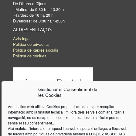
De Dilluns a Dijous:
-Matins: de 9:30 h – 13:30 h
-Tardes: de 16 ha 20 h
Divendres: de 8:30 ha 14:30h
ALTRES ENLLAÇOS
Avis legal
Politica de privacitat
Politica de xarxes socials
Politica de cookies
Gestionar el Consentiment de
les Cookies
Aquest lloc web utilitza Cookies pròpies i de tercers per recopilar
informació amb la finalitat tècnica i millora dels serveis com analitzar la
navegació, no es recapten ni cedeixen les dades de caràcter personal
sense el seu consentiment...
Així mateix, s'informa que aquest lloc web disposa d'enllaços a llocs web
de tercers amb polítiques de privadesa alienes a LUQUEZ ASSOCIATS